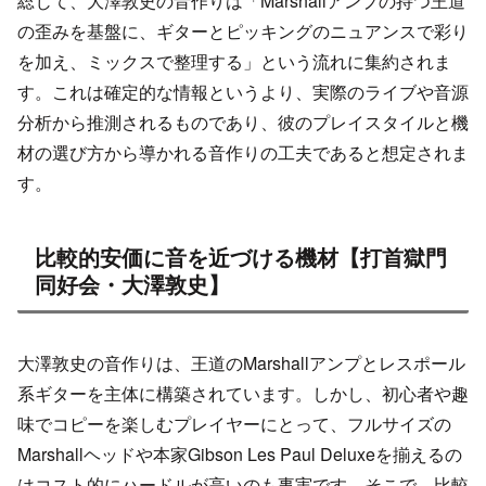
総じて、大澤敦史の音作りは「Marshallアンプの持つ王道
の歪みを基盤に、ギターとピッキングのニュアンスで彩り
を加え、ミックスで整理する」という流れに集約されま
す。これは確定的な情報というより、実際のライブや音源
分析から推測されるものであり、彼のプレイスタイルと機
材の選び方から導かれる音作りの工夫であると想定されま
す。
比較的安価に音を近づける機材【打首獄門
同好会・大澤敦史】
大澤敦史の音作りは、王道のMarshallアンプとレスポール
系ギターを主体に構築されています。しかし、初心者や趣
味でコピーを楽しむプレイヤーにとって、フルサイズの
Marshallヘッドや本家Gibson Les Paul Deluxeを揃えるの
はコスト的にハードルが高いのも事実です。そこで、比較