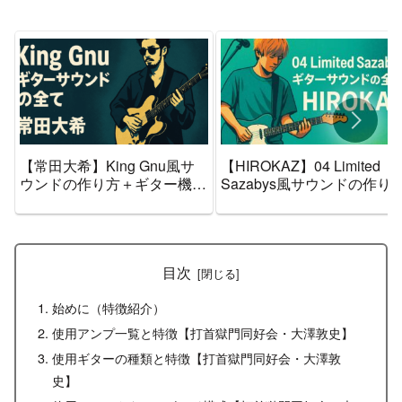
【常田大希】King Gnu風サ
【HIROKAZ】04 Limited
ウンドの作り方＋ギター機材
Sazabys風サウンドの作り
音作りセッティングのまとめ
＋ギター機材音作りセッテ
【エフェクター・アンプ】
ングのまとめ【エフェクタ
ー・アンプ】
目次
始めに（特徴紹介）
使用アンプ一覧と特徴【打首獄門同好会・大澤敦史】
使用ギターの種類と特徴【打首獄門同好会・大澤敦
史】