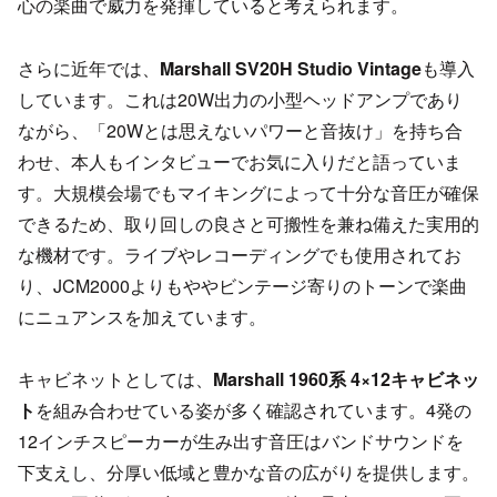
心の楽曲で威力を発揮していると考えられます。
さらに近年では、
Marshall SV20H Studio Vintage
も導入
しています。これは20W出力の小型ヘッドアンプであり
ながら、「20Wとは思えないパワーと音抜け」を持ち合
わせ、本人もインタビューでお気に入りだと語っていま
す。大規模会場でもマイキングによって十分な音圧が確保
できるため、取り回しの良さと可搬性を兼ね備えた実用的
な機材です。ライブやレコーディングでも使用されてお
り、JCM2000よりもややビンテージ寄りのトーンで楽曲
にニュアンスを加えています。
キャビネットとしては、
Marshall 1960系 4×12キャビネッ
ト
を組み合わせている姿が多く確認されています。4発の
12インチスピーカーが生み出す音圧はバンドサウンドを
下支えし、分厚い低域と豊かな音の広がりを提供します。