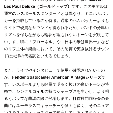
Les Paul Deluxe（ゴールドトップ）
です。このモデルは
通常のレスポールスタンダードとは異なり、ミニハムバッ
カーを搭載しているのが特徴。通常のハムバッカーよりも
タイトで硬質なサウンドが得られるため、バンドの分厚い
リズムを保ちながらも輪郭が埋もれないトーンを実現して
います。特に「フローネル」や「日本の米は世界一」など
のリフ主体の楽曲において、その硬質で突き抜けるサウン
ドは大澤の代名詞といえるでしょう。
また、ライブやインタビューで使用が確認されているの
が、
Fender Stratocaster American Vintageシリーズ
で
す。レスポールよりも軽量で明るく抜けの良いトーンが特
徴で、シングルコイルの持つシャープさを生かし、より明
るくポップな曲調の際に登場します。打首獄門同好会の楽
曲にはユーモラスでキャッチーな側面も多く、そのニュア
ンスをストラトキャスターで補完していると考えられま