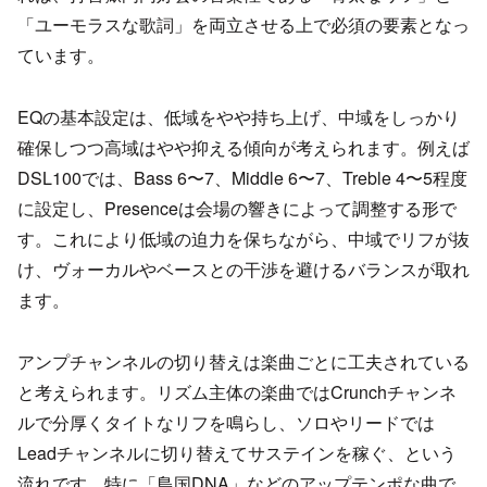
「ユーモラスな歌詞」を両立させる上で必須の要素となっ
ています。
EQの基本設定は、低域をやや持ち上げ、中域をしっかり
確保しつつ高域はやや抑える傾向が考えられます。例えば
DSL100では、Bass 6〜7、Middle 6〜7、Treble 4〜5程度
に設定し、Presenceは会場の響きによって調整する形で
す。これにより低域の迫力を保ちながら、中域でリフが抜
け、ヴォーカルやベースとの干渉を避けるバランスが取れ
ます。
アンプチャンネルの切り替えは楽曲ごとに工夫されている
と考えられます。リズム主体の楽曲ではCrunchチャンネ
ルで分厚くタイトなリフを鳴らし、ソロやリードでは
Leadチャンネルに切り替えてサステインを稼ぐ、という
流れです。特に「島国DNA」などのアップテンポな曲で