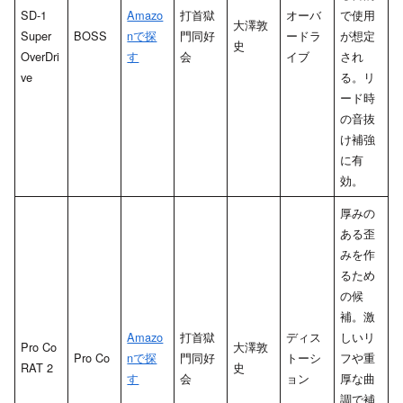
SD-1
Amazo
打首獄
オーバ
で使用
大澤敦
Super
BOSS
nで探
門同好
ードラ
が想定
史
OverDri
す
会
イブ
され
ve
る。リ
ード時
の音抜
け補強
に有
効。
厚みの
ある歪
みを作
るため
の候
補。激
Amazo
打首獄
ディス
しいリ
Pro Co
大澤敦
Pro Co
nで探
門同好
トーシ
フや重
RAT 2
史
す
会
ョン
厚な曲
調で補