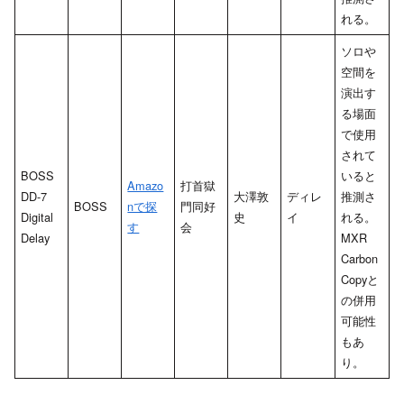
れる。
ソロや
空間を
演出す
る場面
で使用
されて
BOSS
いると
Amazo
打首獄
DD-7
大澤敦
ディレ
推測さ
BOSS
nで探
門同好
Digital
史
イ
れる。
す
会
Delay
MXR
Carbon
Copyと
の併用
可能性
もあ
り。