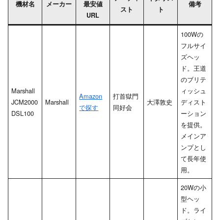
機材名
メーカー
最安値
備考
スト
ト
URL
100Wの
フルサイ
ズヘッ
ド。王道
のブリテ
Marshall
ィッシュ
Amazon
打首獄門
JCM2000
Marshall
大澤敦史
ディスト
で探す
同好会
DSL100
ーション
を提供。
メインア
ンプとし
て長年使
用。
20Wの小
型ヘッ
ド。ライ