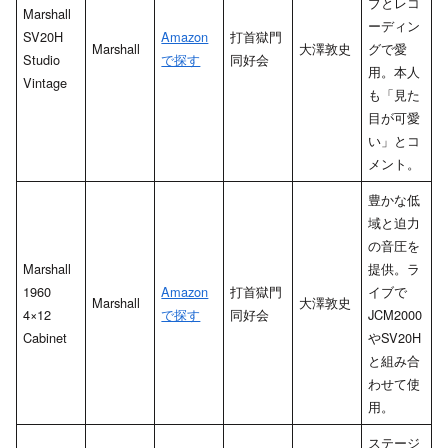
ブとレコ
Marshall
ーディン
SV20H
Amazon
打首獄門
Marshall
大澤敦史
グで愛
Studio
で探す
同好会
用。本人
Vintage
も「見た
目が可愛
い」とコ
メント。
豊かな低
域と迫力
の音圧を
Marshall
提供。ラ
1960
Amazon
打首獄門
イブで
Marshall
大澤敦史
4×12
で探す
同好会
JCM2000
Cabinet
やSV20H
と組み合
わせて使
用。
ステージ