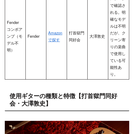
で確認さ
れる。明
確なモデ
Fender
ルは不明
コンボア
Amazon
打首獄門
だが、ク
ンプ（モ
Fender
大澤敦史
で探す
同好会
リーン寄
デル不
りの楽曲
明）
で使用し
ている可
能性あ
り。
使用ギターの種類と特徴【打首獄門同好
会・大澤敦史】