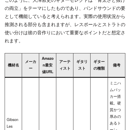
の両立」をテーマにしたものであり、バンドサウンドの要
として機能していると考えられます。実際の使用状況から
推測される部分も含まれますが、レスポールとストラトの
使い分けは彼の音作りにおいて重要なポイントだと想定さ
れます。
Amazo
メーカ
アーテ
ギタリ
ギター
機材名
n最安
備考
ー
ィスト
スト
の種類
値URL
ミニハ
ムバッ
カー搭
載。硬
質かつ
厚みの
Gibson
あるト
Les
ーン。