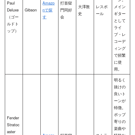
Paul
Amazo
打首獄
大澤敦
レスポ
メイン
Deluxe
Gibson
nで探
門同好
史
ール
ギター
（ゴー
す
会
として
ルドト
ライ
ップ）
ブ・レ
コーデ
ィング
で頻繁
に使
用。
明るく
抜けの
良いト
ーンが
特徴。
ポップ
Fender
寄りの
Stratoc
楽曲や
aster