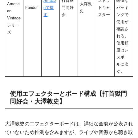
Amazo
打首獄
ストラ
軽快な
Americ
大澤敦
Fender
nで探
門同好
トキャ
バッキ
an
史
す
会
スター
ングで
Vintage
使用が
シリー
確認さ
ズ
れる。
使用頻
度はレ
スポー
ルに次
ぐ。
使用エフェクターとボード構成【打首獄門
同好会・大澤敦史】
大澤敦史のエフェクターボードは、詳細な全貌が公表され
ていないため推測を含みますが、ライブや音源から聴き取