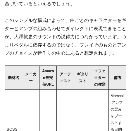
基づいているといえるでしょう。
このシンプルな構成によって、曲ごとのキャラクターをギ
ターとアンプの組み合わせでダイレクトに表現できること
が、大澤敦史のサウンドの説得力につながっています。つ
まりペダルに依存するのではなく、プレイそのものとアン
プのチョイスが音作りの中心にあると想定されます。
Amazo
エフェ
メーカ
アーテ
ギタリ
機材名
n最安
クター
備考
ー
ィスト
スト
値URL
の種類
Marshal
lアンプ
の歪み
をブー
ストす
BOSS
る目的