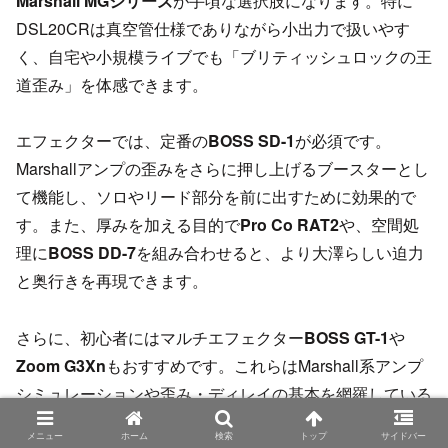
Marshall MGシリーズ
が手頃な選択肢になります。特に
DSL20CRは真空管仕様でありながら小出力で扱いやす
く、自宅や小規模ライブでも「ブリティッシュロックの王
道歪み」を体感できます。
エフェクターでは、定番の
BOSS SD-1
が必須です。
Marshallアンプの歪みをさらに押し上げるブースターとし
て機能し、ソロやリード部分を前に出すために効果的で
す。また、厚みを加える目的で
Pro Co RAT2
や、空間処
理に
BOSS DD-7
を組み合わせると、より大澤らしい迫力
と奥行きを再現できます。
さらに、初心者にはマルチエフェクター
BOSS GT-1
や
Zoom G3Xn
もおすすめです。これらはMarshall系アンプ
シミュレーションや歪み・ディレイの基本を網羅している
ため、「大澤サウンドの要素をまとめて体感できる」点で
メニュー
ホーム
検索
トップ
サイドバー