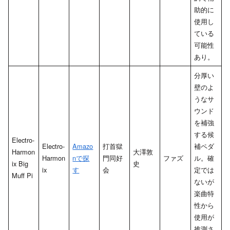
助的に
使用し
ている
可能性
あり。
分厚い
壁のよ
うなサ
ウンド
を補強
する候
Electro-
Electro-
Amazo
打首獄
補ペダ
Harmon
大澤敦
Harmon
nで探
門同好
ファズ
ル。確
ix Big
史
ix
す
会
定では
Muff Pi
ないが
楽曲特
性から
使用が
推測さ