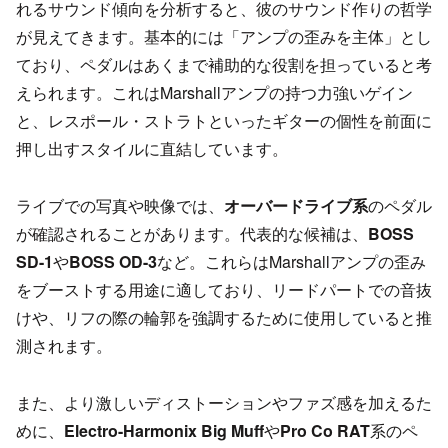
れるサウンド傾向を分析すると、彼のサウンド作りの哲学
が見えてきます。基本的には「アンプの歪みを主体」とし
ており、ペダルはあくまで補助的な役割を担っていると考
えられます。これはMarshallアンプの持つ力強いゲイン
と、レスポール・ストラトといったギターの個性を前面に
押し出すスタイルに直結しています。
ライブでの写真や映像では、
オーバードライブ系
のペダル
が確認されることがあります。代表的な候補は、
BOSS
SD-1
や
BOSS OD-3
など。これらはMarshallアンプの歪み
をブーストする用途に適しており、リードパートでの音抜
けや、リフの際の輪郭を強調するために使用していると推
測されます。
また、より激しいディストーションやファズ感を加えるた
めに、
Electro-Harmonix Big Muff
や
Pro Co RAT
系のペ