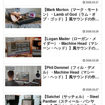
2026.03.31
【Mark Morton（マーク・モート
コピー
ン）・Lamb of God（ラム・オ
ブ・ゴッド）】風サウンドの作り
方＋ギター機材音作りセッティン
グのまとめ【エフェクター・アン
2026.03.29
プ】
【Logan Mader（ローガン・メ
コピー
イダー）・Machine Head（マシ
ーン・ヘッド）】風サウンドの作
り方＋ギター機材音作りセッティ
ングのまとめ【エフェクター・ア
2026.03.28
ンプ】
【Phil Demmel（フィル・デメ
コピー
ル）・Machine Head（マシー
ン・ヘッド）】風サウンドの作り
方＋ギター機材音作りセッティン
グのまとめ【エフェクター・アン
2026.03.27
プ】
【Satchel（サッチェル）・Steel
コピー
Panther（スティール・パンサ