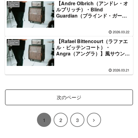
【Andre Olbrich（アンドレ・オ
コピー
ルブリッチ）・Blind
Guardian（ブラインド・ガーデ
ィアン）】風サウンドの作り方＋
ギター機材音作りセッティングの
2026.03.22
まとめ【エフェクター・アンプ】
【Rafael Bittencourt（ラファエ
コピー
ル・ビッテンコート）・
Angra（アングラ）】風サウンド
の作り方＋ギター機材音作りセッ
ティングのまとめ【エフェクタ
2026.03.21
ー・アンプ】
次のページ
次
1
2
3
へ