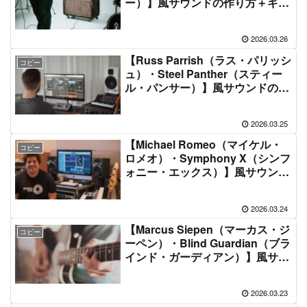
ー）】風サウンドの作り方＋ギタ
ー機材音作りセッティングのまと
め【エフェクター・アンプ】
2026.03.26
【Russ Parrish（ラス・パリッシ
コピー
ュ）・Steel Panther（スティー
ル・パンサー）】風サウンドの作
り方＋ギター機材音作りセッティ
ングのまとめ【エフェクター・ア
2026.03.25
ンプ】
【Michael Romeo（マイケル・
コピー
ロメオ）・Symphony X（シンフ
ォニー・エックス）】風サウンド
の作り方＋ギター機材音作りセッ
ティングのまとめ【エフェクタ
2026.03.24
ー・アンプ】
【Marcus Siepen（マーカス・ジ
コピー
ーペン）・Blind Guardian（ブラ
インド・ガーディアン）】風サウ
ンドの作り方＋ギター機材音作り
セッティングのまとめ【エフェク
2026.03.23
ター・アンプ】