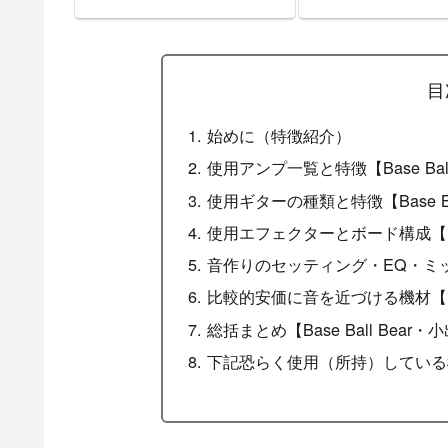
機材音作りセッティングのま
Chains（アリス・
とめ【エフェクター・アン
ェインズ）風サウン
プ】
方＋ギター機材音作
ィングのまとめ【エ
ー・アンプ】
目
始めに（特徴紹介）
使用アンプ一覧と特徴【Base Bal
使用ギターの種類と特徴【Base Ba
使用エフェクターとボード構成【Bas
音作りのセッティング・EQ・ミックス
比較的安価に音を近づける機材【Bas
総括まとめ【Base Ball Bear
下記恐らく使用（所持）している