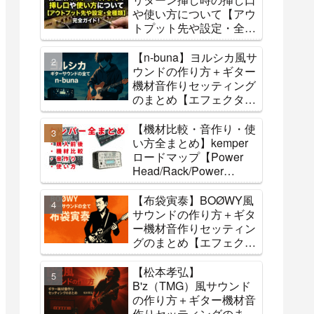
や使い方について【アウ
トプット先や設定・全種
類】
【n-buna】ヨルシカ風サ
ウンドの作り方＋ギター
機材音作りセッティング
のまとめ【エフェクタ
ー・アンプ】
【機材比較・音作り・使
い方全まとめ】kemper
ロードマップ【Power
Head/Rack/Power
Rack/stage】
【布袋寅泰】BOØWY風
サウンドの作り方＋ギタ
ー機材音作りセッティン
グのまとめ【エフェクタ
ー・アンプ】
【松本孝弘】
B'z（TMG）風サウンド
の作り方＋ギター機材音
作りセッティングのまと