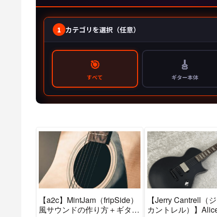
【a2c】MintJam（fripSide）
【Jerry Cantrel
風サウンドの作り方＋ギター
カントレル）】Alice 