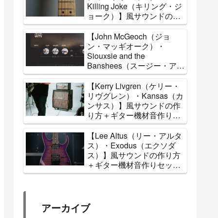
Killing Joke（キリング・ジ
ョーク）】風サウンドの作
り方＋ギター機材音作りセ
ッティングのまとめ【エフ
【John McGeoch（ジョ
ェクター・アンプ】
ン・マッギオーク）・
Siouxsie and the
Banshees（スージー・アン
ド・ザ・バンシーズ）】風
サウンドの作り方＋ギター
【Kerry Livgren（ケリー・
機材音作りセッティングの
リヴグレン）・Kansas（カ
まとめ【エフェクター・ア
ンサス）】風サウンドの作
ンプ】
り方＋ギター機材音作りセ
ッティングのまとめ【エフ
ェクター・アンプ】
【Lee Altus（リー・アルタ
ス）・Exodus（エクソダ
ス）】風サウンドの作り方
＋ギター機材音作りセッテ
ィングのまとめ【エフェク
ター・アンプ】
アーカイブ