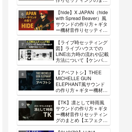
め【エフェクター・アン
プ】
【hide】X JAPAN（hide
with Spread Beaver）風
サウンドの作り方＋ギタ
ー機材音作りセッティン
グのまとめ【エフェクタ
ー・アンプ】【コピーバ
【ライブ時セッティング
ンドへ参考】
図】ライブハウスでの
LINE出力時の流れや記載
方法について【ケンパ
ー・フラクタル・hx
stomp・Quad Cortexな
【アベフトシ】THEE
ど】
MICHELLE GUN
ELEPHANT風サウンド
の作り方＋ギター機材音
作りセッティングのまと
め【エフェクター・アン
【TK】凛として時雨風
プ】
サウンドの作り方＋ギタ
ー機材音作りセッティン
グのまとめ【エフェクタ
ー・アンプ】