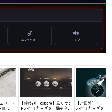
l（ジェリー・
【佐藤赳・kobore】風サウン
【岸田繁】くるり風
in
ドの作り方＋ギター機材音作
の作り方＋ギター機