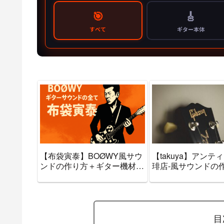
【布袋寅泰】BOØWY風サウ
【takuya】アンテ
ンドの作り方＋ギター機材音
琲店-風サウンドの
作りセッティングのまとめ
ギター機材音作りセ
【エフェクター・アンプ】
グのまとめ【エフェ
アンプ】
目