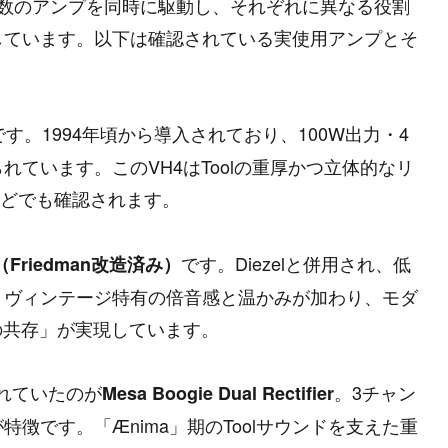
複数のアンプを同時に駆動し、それぞれに異なる役割
しています。以下は確認されている実使用アンプとそ
です。1994年頃から導入されており、100W出力・4
ています。このVH4はToolの重厚かつ立体的なリ
t」などでも確認されます。
です。Diezelと併用され、低
ass（Friedman改造済み）
。ヴィンテージ特有の倍音感と温かみが加わり、モダ
の共存」が実現しています。
されていたのが
。3チャン
Mesa Boogie Dual Rectifier
徴です。「Ænima」期のToolサウンドを支えた重