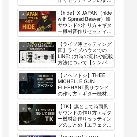
め【エフェクター・アン
プ】
【hide】X JAPAN（hide
with Spread Beaver）風
サウンドの作り方＋ギタ
ー機材音作りセッティン
グのまとめ【エフェクタ
ー・アンプ】【コピーバ
【ライブ時セッティング
ンドへ参考】
図】ライブハウスでの
LINE出力時の流れや記載
方法について【ケンパ
ー・フラクタル・hx
stomp・Quad Cortexな
【アベフトシ】THEE
ど】
MICHELLE GUN
ELEPHANT風サウンド
の作り方＋ギター機材音
作りセッティングのまと
め【エフェクター・アン
【TK】凛として時雨風
プ】
サウンドの作り方＋ギタ
ー機材音作りセッティン
グのまとめ【エフェクタ
ー・アンプ】