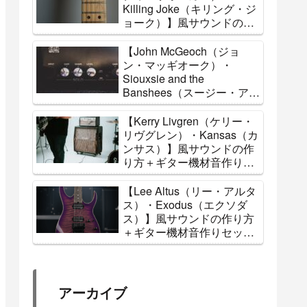
Killing Joke（キリング・ジ
ョーク）】風サウンドの作
り方＋ギター機材音作りセ
ッティングのまとめ【エフ
【John McGeoch（ジョ
ェクター・アンプ】
ン・マッギオーク）・
Siouxsie and the
Banshees（スージー・アン
ド・ザ・バンシーズ）】風
サウンドの作り方＋ギター
【Kerry Livgren（ケリー・
機材音作りセッティングの
リヴグレン）・Kansas（カ
まとめ【エフェクター・ア
ンサス）】風サウンドの作
ンプ】
り方＋ギター機材音作りセ
ッティングのまとめ【エフ
ェクター・アンプ】
【Lee Altus（リー・アルタ
ス）・Exodus（エクソダ
ス）】風サウンドの作り方
＋ギター機材音作りセッテ
ィングのまとめ【エフェク
ター・アンプ】
アーカイブ