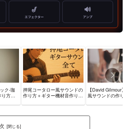
ィック-珈
押尾コータロー風サウンドの
【David Gilmour】Pi
作り方＋
作り方＋ギター機材音作りセ
風サウンドの作り方
ッティン
ッティングのまとめ【エフェ
機材音作りセッティ
クター・
クター・アンプ】
とめ【エフェクター
プ】
次