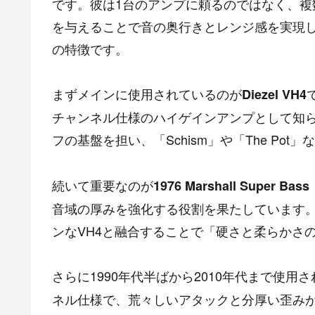
です。彼は1台のアンプに頼るのではなく、
を与えることで音の奥行きとレンジ感を実現
の特徴です。
まずメインに使用されているのが
Diezel VH4
チャンネル仕様のハイゲインアンプとして知られ
フの基盤を担い、「Schism」や「The Po
続いて重要なのが
1976 Marshall Super B
音域の厚みを強化する役割を果たしています
ンなVH4と融合することで「硬さと柔らかさ
さらに1990年代半ばから2010年代まで使用
ネル仕様で、荒々しいアタックと分厚い歪みが特