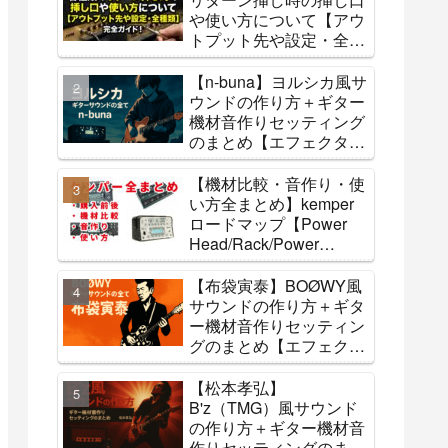
や使い方について【アウ
トプット先や設定・全種
類】
【n-buna】ヨルシカ風サ
ウンドの作り方＋ギター
機材音作りセッティング
のまとめ【エフェクタ
ー・アンプ】
【機材比較・音作り・使
い方全まとめ】kemper
ロードマップ【Power
Head/Rack/Power
Rack/stage】
【布袋寅泰】BOØWY風
サウンドの作り方＋ギタ
ー機材音作りセッティン
グのまとめ【エフェクタ
ー・アンプ】
【松本孝弘】
B'z（TMG）風サウンド
の作り方＋ギター機材音
作りセッティングのまと