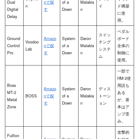
Dual
nで探
of a
Malakia
n
イ
ド構築
Digital
す
Down
n
に使
Delay
用。
ペダル
スイッ
Ground
Amazo
System
Daron
ボード
Voodoo
チング
Control
nで探
of a
Malakia
全体の
Lab
システ
Pro
す
Down
n
制御に
ム
使用。
一部で
HM-2使
Boss
用説も
Amazo
System
Daron
ディス
MT-2
ある
BOSS
nで探
of a
Malakia
トーシ
Metal
が、基
す
Down
n
ョン
Zone
本はア
ンプ歪
み。
攻撃的
Fullton