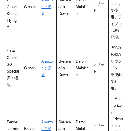
ソリッ
otize』
Gibson
Gibson
nで探
of a
Malakia
ド
で使
Korina
す
Down
n
用。ラ
Flying
イブで
V
も稀に
登場。
P90の
1964
独特な
Gibson
Amazo
System
Daron
サウン
SG
ソリッ
Gibson
nで探
of a
Malakia
ドを一
Special
ド
す
Down
n
部楽曲
(P90搭
で利
載)
用。
『Mez
merize
』
『Hypn
Fender
Amazo
System
Daron
ソリッ
otize』
Jazzma
Fender
nで探
of a
Malakia