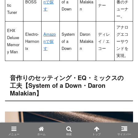
BOSS
nで探
of a
Malakia
番のチ
tic
ナー
す
Down
n
ューナ
Tuner
ー。
アナロ
EHX
Electro-
Amazo
System
Daron
ディレ
グエコ
Deluxe
Harmon
nで探
of a
Malakia
イ / エ
ーサウ
Memor
ix
す
Down
n
コー
ンドを
y Man
実現。
音作りのセッティング・EQ・ミックスの
工夫【System of a Down・Daron
Malakian】
メニュー
ホーム
検索
トップ
サイドバー