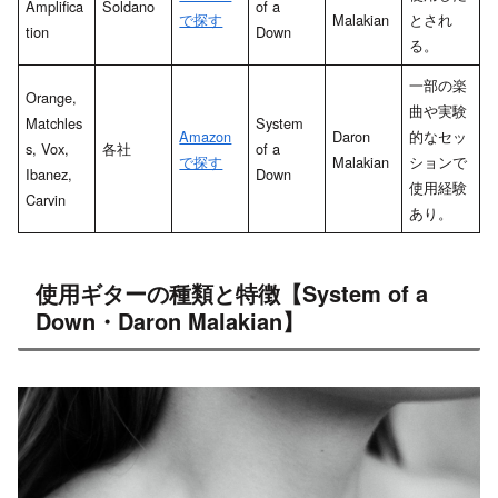
Amplifica
Soldano
of a
で探す
Malakian
とされ
tion
Down
る。
一部の楽
Orange,
曲や実験
Matchles
System
Amazon
Daron
的なセッ
s, Vox,
各社
of a
で探す
Malakian
ションで
Ibanez,
Down
使用経験
Carvin
あり。
使用ギターの種類と特徴【System of a
Down・Daron Malakian】