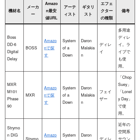
Amazo
エフェ
メーカ
アーテ
ギタリ
機材名
n最安
クター
備考
ー
ィスト
スト
値URL
の種類
多用途
Boss
ディレ
Amazo
System
Daron
DD-6
ディレ
イ。ラ
BOSS
nで探
of a
Malakia
Digital
イ
イブで
す
Down
n
Delay
も使
用。
「Chop
MXR
Suey」
Amazo
System
Daron
M101
フェイ
「Lonel
MXR
nで探
of a
Malakia
Phase
ザー
y Day」
す
Down
n
90
で使
用。
近年の
Strymo
空間系
n DIG
Amazo
System
Daron
Strymo
ディレ
サウン