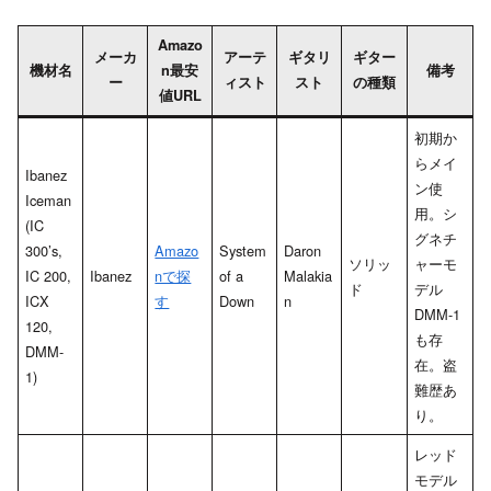
Amazo
メーカ
アーテ
ギタリ
ギター
機材名
n最安
備考
ー
ィスト
スト
の種類
値URL
初期か
らメイ
Ibanez
ン使
Iceman
用。シ
(IC
グネチ
300’s,
Amazo
System
Daron
ソリッ
ャーモ
IC 200,
Ibanez
nで探
of a
Malakia
ド
デル
ICX
す
Down
n
DMM-1
120,
も存
DMM-
在。盗
1)
難歴あ
り。
レッド
モデル