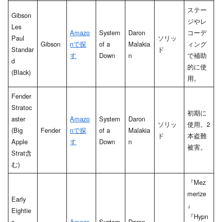
ステー
Gibson
ジやレ
Les
Amazo
System
Daron
コーデ
Paul
ソリッ
Gibson
nで探
of a
Malakia
ィング
Standar
ド
す
Down
n
で補助
d
的に使
(Black)
用。
Fender
Stratoc
初期に
aster
Amazo
System
Daron
ソリッ
使用。2
(Big
Fender
nで探
of a
Malakia
ド
本盗難
Apple
す
Down
n
被害。
Strat含
む)
『Mez
merize
Early
』
Eightie
『Hypn
s
Amazo
System
Daron