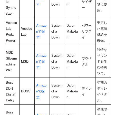
ion
サイザ
す
Down
n
築に使
Synthe
ー
用。
sizer
Voodoo
安定し
Amazo
System
Daron
パワー
Lab
Voodoo
た電源
nで探
of a
Malakia
サプラ
Pedal
Lab
供給を
す
Down
n
イ
Power
確保。
独特な
MSD
Amazo
System
Daron
サウン
Silverm
ワウペ
MSD
nで探
of a
Malakia
ドを生
achine
ダル
す
Down
n
む特殊
Wah
ワウ。
Boss
初期の
Amazo
System
Daron
DD-3
ディレ
ディレ
BOSS
nで探
of a
Malakia
Digital
イ
イペダ
す
Down
n
Delay
ル。
多機能
Boss