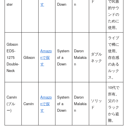
ド
で民族
ster
す
Down
n
的サウ
ンドの
ために
使用。
ライブ
Gibson
で稀に
EDS-
Amazo
System
Daron
使用。
ダブル
1275
Gibson
nで探
of a
Malakia
存在感
ネック
Double-
す
Down
n
のある
Neck
ルック
ス。
10代で
所有。
Carvin
Amazo
System
Daron
ソリッ
父のト
(ブル
Carvin
nで探
of a
Malakia
ド
ラック
ー)
す
Down
n
から盗
難。