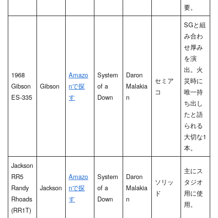
要。
SGと組
み合わ
せ厚み
を演
出。火
1968
Amazo
System
Daron
セミア
災時に
Gibson
Gibson
nで探
of a
Malakia
コ
唯一持
ES-335
す
Down
n
ち出し
たと語
られる
大切な1
本。
Jackson
主にス
RR5
Amazo
System
Daron
ソリッ
タジオ
Randy
Jackson
nで探
of a
Malakia
ド
用に使
Rhoads
す
Down
n
用。
(RR1T)