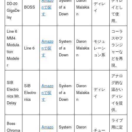
Amazo
System
Daron
ディレ
DD-20
ディレ
BOSS
nで探
of a
Malakia
イとし
GigaDe
イ
す
Down
n
て使
lay
用。
Line 6
コーラ
MM4
スやフ
Amazo
System
Daron
モジュ
Modula
ランジ
Line 6
nで探
of a
Malakia
レーシ
tion
ャーな
す
Down
n
ョン系
Modele
どを再
r
現。
アナロ
SIB
グ的な
SIB
Amazo
System
Daron
Electro
ディレ
温かい
Electro
nで探
of a
Malakia
nics Mr.
イ
ディレ
nics
す
Down
n
Delay
イを提
供。
ライブ
Boss
Amazo
System
Daron
用に定
Chroma
チュー