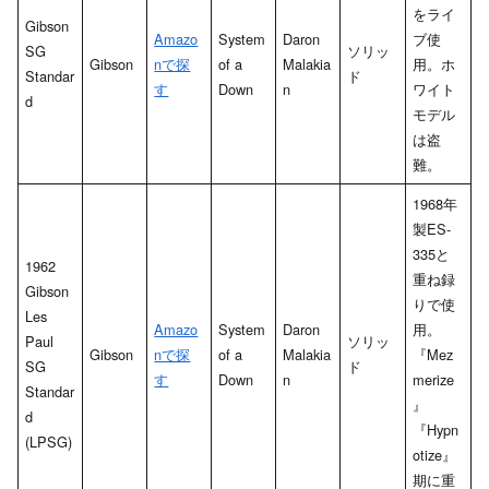
をライ
Gibson
Amazo
System
Daron
ブ使
SG
ソリッ
Gibson
nで探
of a
Malakia
用。ホ
Standar
ド
す
Down
n
ワイト
d
モデル
は盗
難。
1968年
製ES-
335と
1962
重ね録
Gibson
りで使
Les
Amazo
System
Daron
用。
Paul
ソリッ
Gibson
nで探
of a
Malakia
『Mez
SG
ド
す
Down
n
merize
Standar
』
d
『Hypn
(LPSG)
otize』
期に重