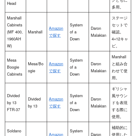
Head
多用。
Marshall
ステージ
Cabinets
System
セットで
Amazon
Daron
(MF 400,
Marshall
of a
確認。
で探す
Malakian
1960AH
Down
4×12キャ
W)
ビ。
Marshall
Mesa
System
Mesa/Bo
Amazon
Daron
と組み合
Boogie
of a
ogie
で探す
Malakian
わせて使
Cabinets
Down
用。
ギリシャ
Divided
System
風サウン
Divided
Amazon
Daron
by 13
of a
ドを表現
by 13
で探す
Malakian
FTR-37
Down
する際に
使用。
補助的に
Soldano
System
Amazon
Daron
使用した