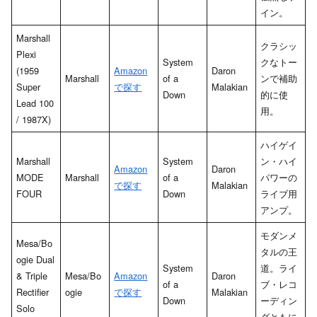
イン。
Marshall
クラシッ
Plexi
System
クなトー
(1959
Amazon
Daron
Marshall
of a
ンで補助
Super
で探す
Malakian
Down
的に使
Lead 100
用。
/ 1987X)
ハイゲイ
Marshall
System
ン・ハイ
Amazon
Daron
MODE
Marshall
of a
パワーの
で探す
Malakian
FOUR
Down
ライブ用
アンプ。
モダンメ
Mesa/Bo
タルの王
ogie Dual
System
道。ライ
& Triple
Mesa/Bo
Amazon
Daron
of a
ブ・レコ
Rectifier
ogie
で探す
Malakian
Down
ーディン
Solo
グともに