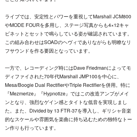
ライブでは、安定性とパワーを重視してMarshall JCM800
やMODE FOURを多用し、ステージ写真からも4×12キャ
ビネットとセットで鳴らしている姿が確認されています。
この組み合わせはSOADのヘヴィでありながらも明瞭なリ
フサウンドを作る要因となっています。
一方で、レコーディング時にはDave Friedmanによってモ
ディファイされた70年代Marshall JMP100を中心に、
Mesa/Boogie Dual RectifierやTriple Rectifierを併用。特に
『Mezmerize』『Hypnotize』ではこの改造アンプがメイ
ンとなり、強烈なゲイン感とタイトな低音を実現しまし
た。また、Divided by 13 FTR-37を導入し、ギリシャ音楽
的なスケールや雰囲気を楽曲に持ち込むための独特なトー
ン作りも行っています。