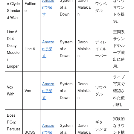
Amazo
System
Daron
なワウ
e Clyde
Fullton
ワウペ
nで探
of a
Malakia
サウン
Standar
e
ダル
す
Down
n
ドを提
d Wah
供。
Line 6
空間系
DL4
サウン
Amazo
System
Daron
ディレ
Delay
ドやル
Line 6
nで探
of a
Malakia
イ / ル
Modele
ープ演
す
Down
n
ーパー
r
出に使
Looper
用。
ライブ
Amazo
System
Daron
写真で
Vox
ワウペ
Vox
nで探
of a
Malakia
確認さ
Wah
ダル
す
Down
n
れた使
用例。
Boss
実験的
PC-2
ギター
Amazo
System
Daron
なサウ
Percuss
シンセ
BOSS
nで探
of a
Malakia
ンド構