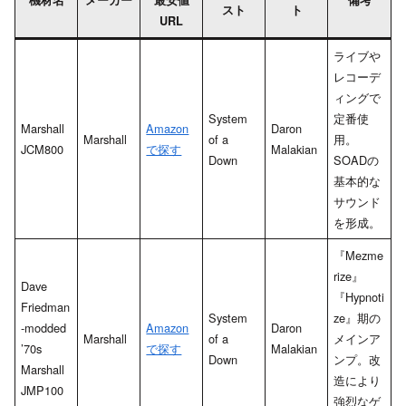
スト
ト
URL
ライブや
レコーデ
ィングで
System
定番使
Marshall
Amazon
Daron
Marshall
of a
用。
JCM800
で探す
Malakian
Down
SOADの
基本的な
サウンド
を形成。
『Mezme
rize』
Dave
『Hypnoti
Friedman
System
ze』期の
-modded
Amazon
Daron
Marshall
of a
メインア
’70s
で探す
Malakian
Down
ンプ。改
Marshall
造により
JMP100
強烈なゲ