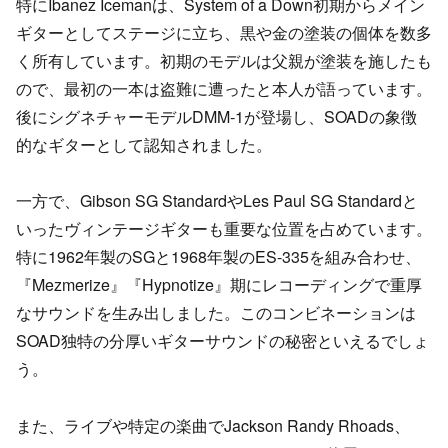
特にIbanez Icemanは、System of a Down初期からメイン
ギターとしてステージに立ち、黒や金の塗装の個体を数多
く所有しています。初期のモデルは父親が塗装を施したも
ので、最初の一本は盗難に遭ったと本人が語っています。
後にシグネチャーモデルDMM-1が登場し、SOADの象徴
的なギターとして認知されました。
一方で、Gibson SG StandardやLes Paul SG Standardと
いったヴィンテージギターも重要な位置を占めています。
特に1962年製のSGと1968年製のES-335を組み合わせ、
『Mezmerize』『Hypnotize』期にレコーディングで重厚
なサウンドを生み出しました。このコンビネーションは
SOAD独特の分厚いギターサウンドの秘密といえるでしょ
う。
また、ライブや特定の楽曲でJackson Randy Rhoads、