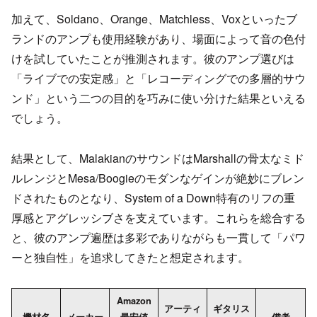
加えて、Soldano、Orange、Matchless、Voxといったブ
ランドのアンプも使用経験があり、場面によって音の色付
けを試していたことが推測されます。彼のアンプ選びは
「ライブでの安定感」と「レコーディングでの多層的サウ
ンド」という二つの目的を巧みに使い分けた結果といえる
でしょう。
結果として、MalakianのサウンドはMarshallの骨太なミド
ルレンジとMesa/Boogieのモダンなゲインが絶妙にブレン
ドされたものとなり、System of a Down特有のリフの重
厚感とアグレッシブさを支えています。これらを総合する
と、彼のアンプ遍歴は多彩でありながらも一貫して「パワ
ーと独自性」を追求してきたと想定されます。
Amazon
アーティ
ギタリス
機材名
メーカー
最安値
備考