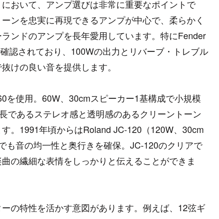
りにおいて、アンプ選びは非常に重要なポイントで
トーンを忠実に再現できるアンプが中心で、柔らかく
ンドのアンプを長年愛用しています。特にFender
ーサルで確認されており、100Wの出力とリバーブ・トレブル
で抜けの良い音を提供します。
JC-60を使用。60W、30cmスピーカー1基構成で小規模
の特長であるステレオ感と透明感のあるクリーントーン
1年頃からはRoland JC-120（120W、30cm
も音の均一性と奥行きを確保。JC-120のクリアで
楽曲の繊細な表情をしっかりと伝えることができま
ーの特性を活かす意図があります。例えば、12弦ギ