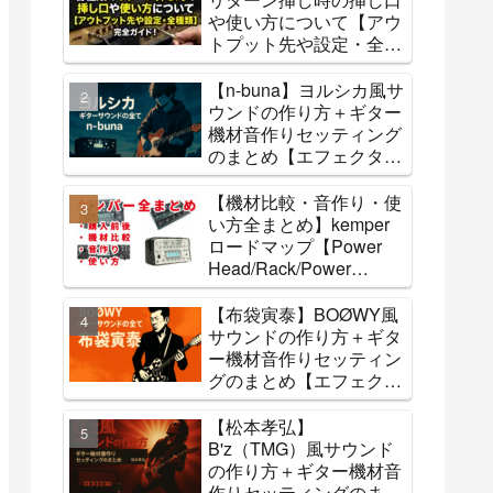
や使い方について【アウ
トプット先や設定・全種
類】
【n-buna】ヨルシカ風サ
ウンドの作り方＋ギター
機材音作りセッティング
のまとめ【エフェクタ
ー・アンプ】
【機材比較・音作り・使
い方全まとめ】kemper
ロードマップ【Power
Head/Rack/Power
Rack/stage】
【布袋寅泰】BOØWY風
サウンドの作り方＋ギタ
ー機材音作りセッティン
グのまとめ【エフェクタ
ー・アンプ】
【松本孝弘】
B'z（TMG）風サウンド
の作り方＋ギター機材音
作りセッティングのまと