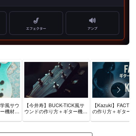
学風サウ
【今井寿】BUCK-TICK風サ
【Kazuki】FACT
ー機材音
ウンドの作り方＋ギター機材
の作り方＋ギター機
まとめ
音作りセッティングのまとめ
セッティングのまと
ンプ】
【エフェクター・アンプ】
ェクター・アンプ】