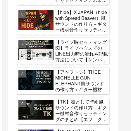
め【エフェクター・アン
プ】
【hide】X JAPAN（hide
with Spread Beaver）風
サウンドの作り方＋ギタ
ー機材音作りセッティン
グのまとめ【エフェクタ
ー・アンプ】【コピーバ
【ライブ時セッティング
ンドへ参考】
図】ライブハウスでの
LINE出力時の流れや記載
方法について【ケンパ
ー・フラクタル・hx
stomp・Quad Cortexな
【アベフトシ】THEE
ど】
MICHELLE GUN
ELEPHANT風サウンド
の作り方＋ギター機材音
作りセッティングのまと
め【エフェクター・アン
【TK】凛として時雨風
プ】
サウンドの作り方＋ギタ
ー機材音作りセッティン
グのまとめ【エフェクタ
ー・アンプ】