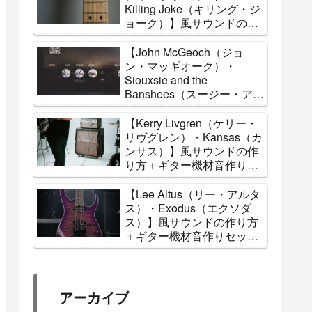
Killing Joke（キリング・ジ
ョーク）】風サウンドの作
り方＋ギター機材音作りセ
ッティングのまとめ【エフ
【John McGeoch（ジョ
ェクター・アンプ】
ン・マッギオーク）・
Siouxsie and the
Banshees（スージー・アン
ド・ザ・バンシーズ）】風
サウンドの作り方＋ギター
【Kerry Livgren（ケリー・
機材音作りセッティングの
リヴグレン）・Kansas（カ
まとめ【エフェクター・ア
ンサス）】風サウンドの作
ンプ】
り方＋ギター機材音作りセ
ッティングのまとめ【エフ
ェクター・アンプ】
【Lee Altus（リー・アルタ
ス）・Exodus（エクソダ
ス）】風サウンドの作り方
＋ギター機材音作りセッテ
ィングのまとめ【エフェク
ター・アンプ】
アーカイブ