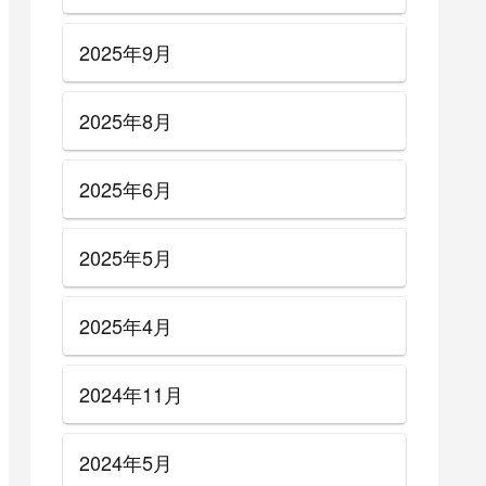
2025年9月
2025年8月
2025年6月
2025年5月
2025年4月
風サウンド
【Andre Olbrich（アンドレ・
2024年11月
材音作り
オルブリッチ）・Blind
め【エフ
Guardian（ブラインド・ガー
ディアン）】風サウンドの作
2024年5月
り方＋ギター機材音作りセッ
ティングのまとめ【エフェク