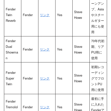
ーンアン
Fender
プ、Asia
Steve
Twin
Fender
リンク
Yes
やスチー
Howe
Reverb
ルギター
用にも使
用
Fender
70年代初
Dual
Steve
期、リア
Fender
リンク
Yes
Showma
Howe
PU用に
n
使用
初期レコ
Fender
ーディン
Steve
Super
Fender
リンク
Yes
グでフロ
Howe
Twin
ントPU
用に使用
最初に手
Fender
Steve
に入れた
Tremolol
Fender
リンク
Yes
Howe
Fenderア