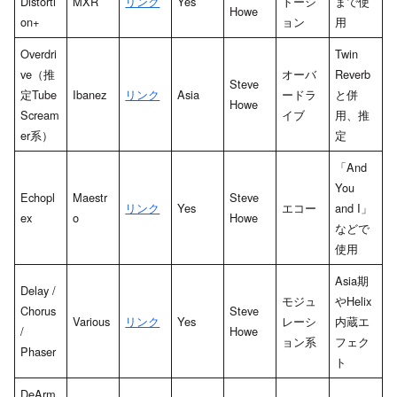
Distorti
MXR
リンク
Yes
トーシ
まで使
Howe
on+
ョン
用
Overdri
Twin
ve（推
オーバ
Reverb
Steve
定Tube
Ibanez
リンク
Asia
ードラ
と併
Howe
Scream
イブ
用、推
er系）
定
「And
You
Echopl
Maestr
Steve
リンク
Yes
エコー
and I」
ex
o
Howe
などで
使用
Asia期
Delay /
モジュ
やHelix
Chorus
Steve
Various
リンク
Yes
レーシ
内蔵エ
/
Howe
ョン系
フェク
Phaser
ト
DeArm