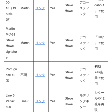
00-
アコー
Steve
dabout
18（19
Martin
リンク
Yes
スティ
Howe
」で使
53年
ック
用
製）
Martin
MC-38
アコー
「Clap
Steve
Steve
Martin
リンク
Yes
スティ
」で使
Howe
Howe
ック
用
signatur
e
初期
Portugu
アコー
Steve
Yes楽
ese 12
不明
リンク
Yes
スティ
Howe
曲で使
弦
ック
用
シター
Line 6
モデリ
Steve
ルや12
Variax
Line 6
リンク
Yes
ングギ
Howe
弦を再
600
ター
現