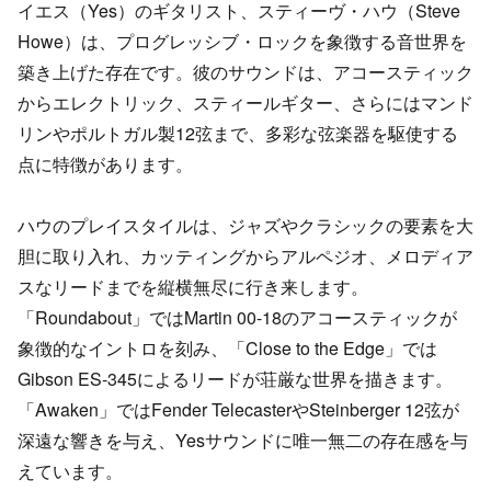
イエス（Yes）のギタリスト、スティーヴ・ハウ（Steve
Howe）は、プログレッシブ・ロックを象徴する音世界を
築き上げた存在です。彼のサウンドは、アコースティック
からエレクトリック、スティールギター、さらにはマンド
リンやポルトガル製12弦まで、多彩な弦楽器を駆使する
点に特徴があります。
ハウのプレイスタイルは、ジャズやクラシックの要素を大
胆に取り入れ、カッティングからアルペジオ、メロディア
スなリードまでを縦横無尽に行き来します。
「Roundabout」ではMartin 00-18のアコースティックが
象徴的なイントロを刻み、「Close to the Edge」では
Gibson ES-345によるリードが荘厳な世界を描きます。
「Awaken」ではFender TelecasterやSteinberger 12弦が
深遠な響きを与え、Yesサウンドに唯一無二の存在感を与
えています。