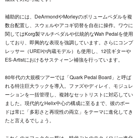
補助的には、DeArmondやMorleyのボリュームペダルを複
数台配置し、スウェルやアコギ切替を自在に操作。ワウに
関してはKorg製マルチペダルや伝統的なWah Pedalを使用
しており、即興的な表現を強調しています。さらにコンプ
レッサー（UREIや内蔵モデル）も使用し、12弦ギターや
ES-Artistにおけるサスティーン補強を行っています。
80年代の大規模ツアーでは「Quark Pedal Board」と呼ば
れる特注巨大ラックを導入。ファズやディレイ、モジュレ
ーションを一括管理し、複雑なセットリストに対応してい
ました。現代的なHelix中心の構成に至るまで、彼のボー
ドは常に「多彩さと再現性の両立」をテーマに進化してき
たと言えるでしょう。
これらのエフェクター群は、時代ごとのテクノロジー進化