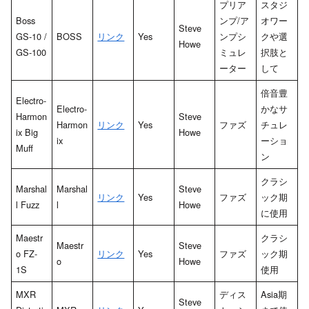
プリア
スタジ
Boss
ンプ/ア
オワー
Steve
GS-10 /
BOSS
リンク
Yes
ンプシ
クや選
Howe
GS-100
ミュレ
択肢と
ーター
して
倍音豊
Electro-
Electro-
かなサ
Harmon
Steve
Harmon
リンク
Yes
ファズ
チュレ
ix Big
Howe
ix
ーショ
Muff
ン
クラシ
Marshal
Marshal
Steve
リンク
Yes
ファズ
ック期
l Fuzz
l
Howe
に使用
Maestr
クラシ
Maestr
Steve
o FZ-
リンク
Yes
ファズ
ック期
o
Howe
1S
使用
MXR
ディス
Asia期
Steve