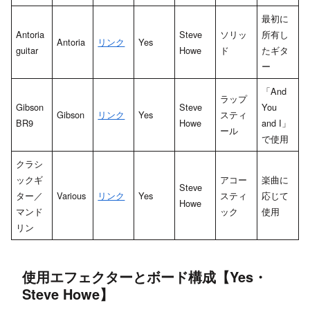
最初に
Antoria
Steve
ソリッ
所有し
Antoria
リンク
Yes
guitar
Howe
ド
たギタ
ー
「And
ラップ
Gibson
Steve
You
Gibson
リンク
Yes
スティ
BR9
Howe
and I」
ール
で使用
クラシ
ックギ
アコー
楽曲に
Steve
ター／
Various
リンク
Yes
スティ
応じて
Howe
マンド
ック
使用
リン
使用エフェクターとボード構成【Yes・
Steve Howe】