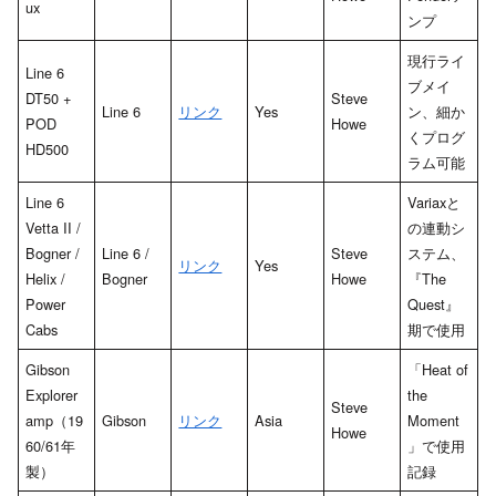
ux
ンプ
現行ライ
Line 6
ブメイ
DT50 +
Steve
Line 6
リンク
Yes
ン、細か
POD
Howe
くプログ
HD500
ラム可能
Line 6
Variaxと
Vetta II /
の連動シ
Bogner /
Line 6 /
Steve
ステム、
リンク
Yes
Helix /
Bogner
Howe
『The
Power
Quest』
Cabs
期で使用
Gibson
「Heat of
Explorer
the
Steve
amp（19
Gibson
リンク
Asia
Moment
Howe
60/61年
」で使用
製）
記録