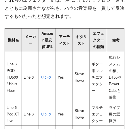
とともに刷新されながらも、ハウの音楽観を一貫して反映
するものだったと想定されます。
Amazo
エフェ
メーカ
アーテ
ギタリ
機材名
n最安
クター
備考
ー
ィスト
スト
値URL
の種類
現行シ
Line 6
ギター
ステム
POD
用マル
の核、
Steve
HD500
Line 6
リンク
Yes
チエフ
DT50や
Howe
/ Helix
ェクタ
Power
Floor
ー
Cabsと
連携
Line 6
マルチ
ライブ
Steve
Pod XT
Line 6
リンク
Yes
エフェ
用の選
Howe
Live
クター
択肢