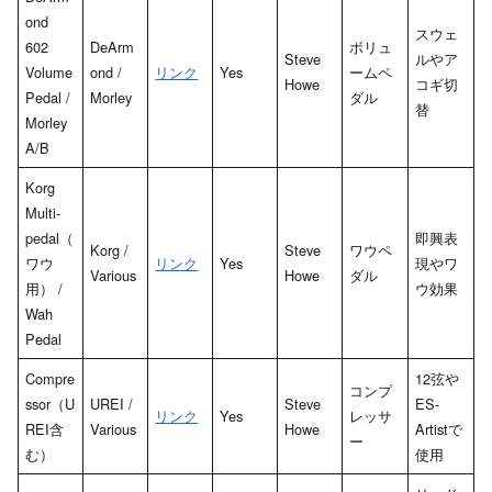
ond
スウェ
602
DeArm
ボリュ
Steve
ルやア
Volume
ond /
リンク
Yes
ームペ
Howe
コギ切
Pedal /
Morley
ダル
替
Morley
A/B
Korg
Multi-
pedal（
即興表
Korg /
Steve
ワウペ
ワウ
リンク
Yes
現やワ
Various
Howe
ダル
用） /
ウ効果
Wah
Pedal
Compre
12弦や
コンプ
ssor（U
UREI /
Steve
ES-
リンク
Yes
レッサ
REI含
Various
Howe
Artistで
ー
む）
使用