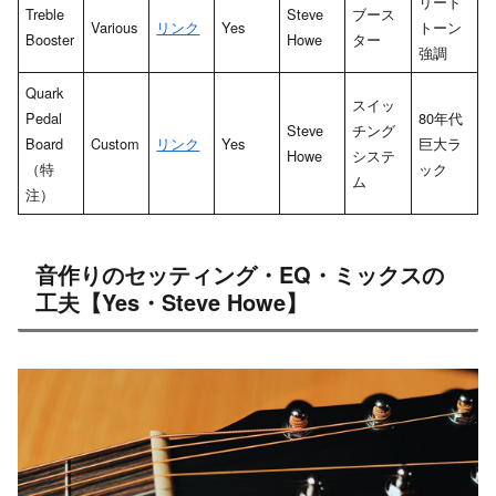
リード
Treble
Steve
ブース
Various
リンク
Yes
トーン
Booster
Howe
ター
強調
Quark
スイッ
Pedal
80年代
Steve
チング
Board
Custom
リンク
Yes
巨大ラ
Howe
システ
（特
ック
ム
注）
音作りのセッティング・EQ・ミックスの
工夫【Yes・Steve Howe】