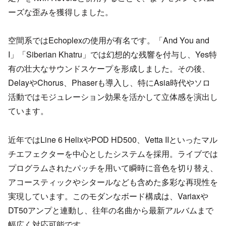
ーズな歪みを獲得しました。
空間系ではEchoplexの使用が有名です。「And You and
I」「Siberian Khatru」では幻想的な残響を付与し、Yes特
有の壮大なサウンドスケープを形成しました。その後、
DelayやChorus、Phaserも導入し、特にAsia時代やソロ
活動ではモジュレーション効果を活かして立体感を演出し
ています。
近年ではLine 6 HelixやPOD HD500、Vetta IIといったマル
チエフェクターを中心としたシステムを採用。ライブでは
プログラムされたパッチを用いて瞬時に音色を切り替え、
アコースティックやシタールなども含めた多彩な再現性を
実現しています。このモダンなボード構成は、Variaxや
DT50アンプと連動し、往年の名曲から最新アルバムまで
幅広く対応可能です。