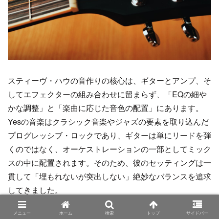
スティーヴ・ハウの音作りの核心は、ギターとアンプ、そ
してエフェクターの組み合わせに留まらず、「EQの細や
かな調整」と「楽曲に応じた音色の配置」にあります。
Yesの音楽はクラシック音楽やジャズの要素を取り込んだ
プログレッシブ・ロックであり、ギターは単にリードを弾
くのではなく、オーケストレーションの一部としてミック
スの中に配置されます。そのため、彼のセッティングは一
貫して「埋もれないが突出しない」絶妙なバランスを追求
してきました。
メニュー
ホーム
検索
トップ
サイドバー
EQ設定の傾向としては、クリーントーンでは中高域をや