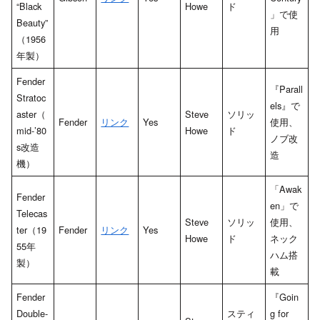
“Black
Howe
ド
」で使
Beauty”
用
（1956
年製）
Fender
『Parall
Stratoc
els』で
aster（
Steve
ソリッ
Fender
リンク
Yes
使用、
mid-’80
Howe
ド
ノブ改
s改造
造
機）
「Awak
Fender
en」で
Telecas
Steve
ソリッ
使用、
ter（19
Fender
リンク
Yes
Howe
ド
ネック
55年
ハム搭
製）
載
Fender
『Goin
Double-
スティ
g for