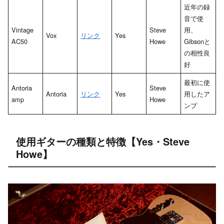
近年の録
音で使
Vintage
Steve
用、
Vox
リンク
Yes
AC50
Howe
Gibsonと
の相性良
好
最初に使
Antoria
Steve
Antoria
リンク
Yes
用したア
amp
Howe
ンプ
使用ギターの種類と特徴【Yes・Steve
Howe】