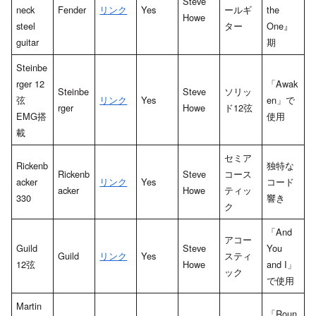
Steve
neck
Fender
リンク
Yes
ールギ
the
Howe
steel
ター
One』
guitar
期
Steinbe
rger 12
「Awak
Steinbe
Steve
ソリッ
弦
リンク
Yes
en」で
rger
Howe
ド12弦
EMG搭
使用
載
セミア
Rickenb
独特な
Rickenb
Steve
コース
acker
リンク
Yes
コード
acker
Howe
ティッ
330
響き
ク
「And
アコー
Guild
Steve
You
Guild
リンク
Yes
スティ
12弦
Howe
and I」
ック
で使用
Martin
「Roun