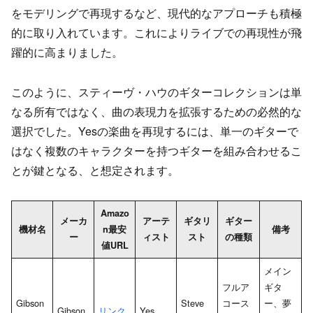
をモデリングで再現するなど、現代的なアプローチも積極
的に取り入れています。これによりライブでの再現性が飛
躍的に高まりました。
このように、スティーヴ・ハウのギターコレクションは単
なる所有ではなく、曲の表現力を拡張するための必然的な
選択でした。Yesの楽曲を再現するには、単一のギターで
はなく複数のキャラクターを持つギターを組み合わせるこ
とが鍵となる、と想定されます。
Amazo
メーカ
アーテ
ギタリ
ギター
機材名
n最安
備考
ー
ィスト
スト
の種類
値URL
メイン
フルア
ギタ
Gibson
Steve
コース
ー、夢
Gibson
リンク
Yes