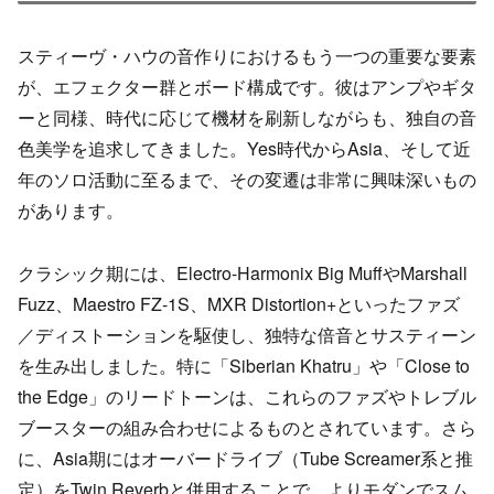
スティーヴ・ハウの音作りにおけるもう一つの重要な要素
が、エフェクター群とボード構成です。彼はアンプやギタ
ーと同様、時代に応じて機材を刷新しながらも、独自の音
色美学を追求してきました。Yes時代からAsia、そして近
年のソロ活動に至るまで、その変遷は非常に興味深いもの
があります。
クラシック期には、Electro-Harmonix Big MuffやMarshall
Fuzz、Maestro FZ-1S、MXR Distortion+といったファズ
／ディストーションを駆使し、独特な倍音とサスティーン
を生み出しました。特に「Siberian Khatru」や「Close to
the Edge」のリードトーンは、これらのファズやトレブル
ブースターの組み合わせによるものとされています。さら
に、Asia期にはオーバードライブ（Tube Screamer系と推
定）をTwin Reverbと併用することで、よりモダンでスム