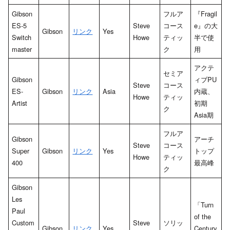
Gibson
フルア
『Fragil
ES-5
Steve
コース
e』の大
Gibson
リンク
Yes
Switch
Howe
ティッ
半で使
master
ク
用
アクテ
セミア
Gibson
ィブPU
Steve
コース
ES-
Gibson
リンク
Asia
内蔵、
Howe
ティッ
Artist
初期
ク
Asia期
フルア
Gibson
アーチ
Steve
コース
Super
Gibson
リンク
Yes
トップ
Howe
ティッ
400
最高峰
ク
Gibson
Les
「Turn
Paul
of the
Custom
Steve
ソリッ
Gibson
リンク
Yes
Century