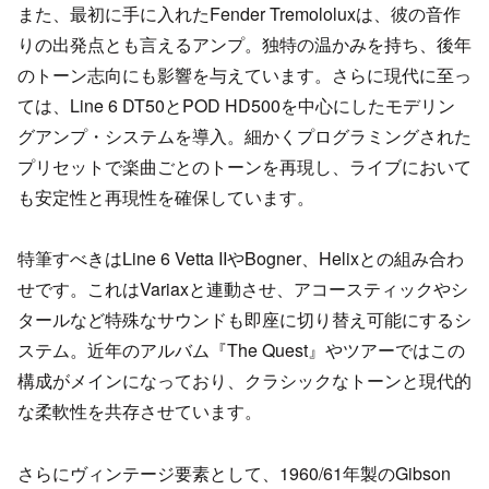
また、最初に手に入れたFender Tremololuxは、彼の音作
りの出発点とも言えるアンプ。独特の温かみを持ち、後年
のトーン志向にも影響を与えています。さらに現代に至っ
ては、Line 6 DT50とPOD HD500を中心にしたモデリン
グアンプ・システムを導入。細かくプログラミングされた
プリセットで楽曲ごとのトーンを再現し、ライブにおいて
も安定性と再現性を確保しています。
特筆すべきはLine 6 Vetta IIやBogner、Helixとの組み合わ
せです。これはVariaxと連動させ、アコースティックやシ
タールなど特殊なサウンドも即座に切り替え可能にするシ
ステム。近年のアルバム『The Quest』やツアーではこの
構成がメインになっており、クラシックなトーンと現代的
な柔軟性を共存させています。
さらにヴィンテージ要素として、1960/61年製のGibson