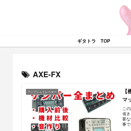
ギタトラ TOP
AXE-FX
【
アンプシュミレーター
マッ
この記
省き
要な
事で
報が