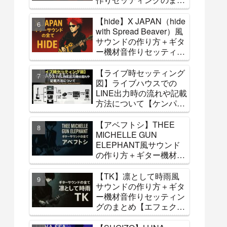
め【エフェクター・アン
プ】
【hide】X JAPAN（hide
with Spread Beaver）風
サウンドの作り方＋ギタ
ー機材音作りセッティン
グのまとめ【エフェクタ
ー・アンプ】【コピーバ
【ライブ時セッティング
ンドへ参考】
図】ライブハウスでの
LINE出力時の流れや記載
方法について【ケンパ
ー・フラクタル・hx
stomp・Quad Cortexな
【アベフトシ】THEE
ど】
MICHELLE GUN
ELEPHANT風サウンド
の作り方＋ギター機材音
作りセッティングのまと
め【エフェクター・アン
【TK】凛として時雨風
プ】
サウンドの作り方＋ギタ
ー機材音作りセッティン
グのまとめ【エフェクタ
ー・アンプ】