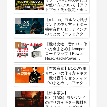
や使い方について【アウ
トプット先や設定・全種
類】
【n-buna】ヨルシカ風サ
ウンドの作り方＋ギター
機材音作りセッティング
のまとめ【エフェクタ
ー・アンプ】
【機材比較・音作り・使
い方全まとめ】kemper
ロードマップ【Power
Head/Rack/Power
Rack/stage】
【布袋寅泰】BOØWY風
サウンドの作り方＋ギタ
ー機材音作りセッティン
グのまとめ【エフェクタ
ー・アンプ】
【松本孝弘】
B'z（TMG）風サウンド
の作り方＋ギター機材音
作りセッティングのまと