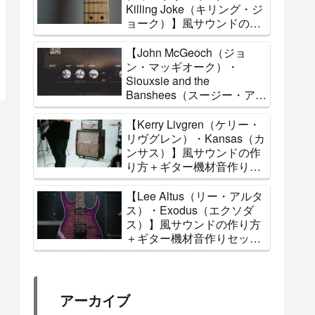
Killing Joke（キリング・ジ
ョーク）】風サウンドの作
り方＋ギター機材音作りセ
ッティングのまとめ【エフ
【John McGeoch（ジョ
ェクター・アンプ】
ン・マッギオーク）・
Siouxsie and the
Banshees（スージー・アン
ド・ザ・バンシーズ）】風
サウンドの作り方＋ギター
【Kerry Livgren（ケリー・
機材音作りセッティングの
リヴグレン）・Kansas（カ
まとめ【エフェクター・ア
ンサス）】風サウンドの作
ンプ】
り方＋ギター機材音作りセ
ッティングのまとめ【エフ
ェクター・アンプ】
【Lee Altus（リー・アルタ
ス）・Exodus（エクソダ
ス）】風サウンドの作り方
＋ギター機材音作りセッテ
ィングのまとめ【エフェク
ター・アンプ】
アーカイブ