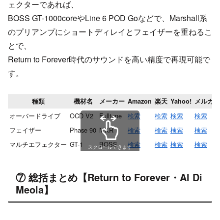
ェクターであれば、
BOSS GT-1000coreやLine 6 POD Goなどで、Marshall系
のプリアンプにショートディレイとフェイザーを重ねるこ
とで、
Return to Forever時代のサウンドを高い精度で再現可能で
す。
種類
機材名
メーカー
Amazon
楽天
Yahoo!
メルカリ
オーバードライブ
OCD V2
Fulltone
検索
検索
検索
検索
フェイザー
Phase 90
MXR
検索
検索
検索
検索
マルチエフェクター
GT-1
BOSS
検索
検索
検索
検索
スクロールできます
⑦ 総括まとめ【Return to Forever・Al Di
Meola】