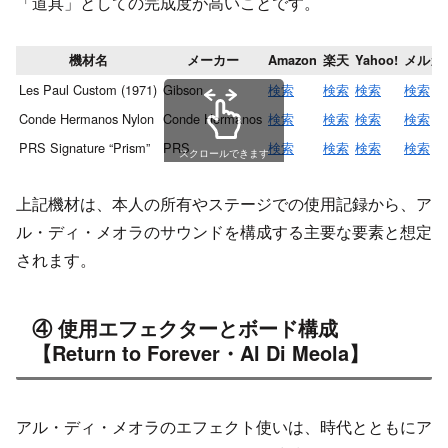
「道具」としての完成度が高いことです。
機材名
メーカー
Amazon
楽天
Yahoo!
メルカ
Les Paul Custom (1971)
Gibson
検索
検索
検索
検索
Conde Hermanos Nylon
Conde Hermanos
検索
検索
検索
検索
PRS Signature “Prism”
PRS
検索
検索
検索
検索
スクロールできます
上記機材は、本人の所有やステージでの使用記録から、ア
ル・ディ・メオラのサウンドを構成する主要な要素と想定
されます。
④ 使用エフェクターとボード構成
【Return to Forever・Al Di Meola】
アル・ディ・メオラのエフェクト使いは、時代とともにア