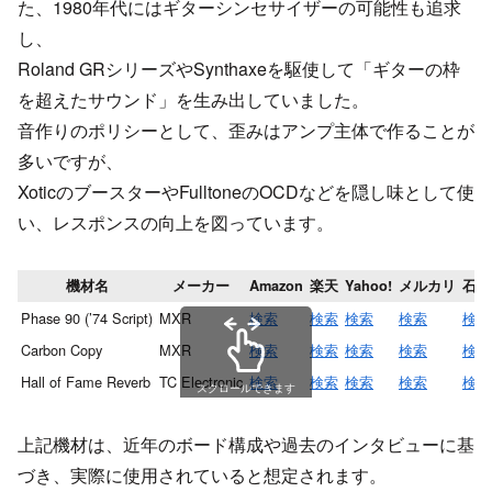
た、1980年代にはギターシンセサイザーの可能性も追求
し、
Roland GRシリーズやSynthaxeを駆使して「ギターの枠
を超えたサウンド」を生み出していました。
音作りのポリシーとして、歪みはアンプ主体で作ることが
多いですが、
XoticのブースターやFulltoneのOCDなどを隠し味として使
い、レスポンスの向上を図っています。
機材名
メーカー
Amazon
楽天
Yahoo!
メルカリ
石橋
Phase 90 (’74 Script)
MXR
検索
検索
検索
検索
検索
Carbon Copy
MXR
検索
検索
検索
検索
検索
Hall of Fame Reverb
TC Electronic
検索
検索
検索
検索
検索
スクロールできます
上記機材は、近年のボード構成や過去のインタビューに基
づき、実際に使用されていると想定されます。