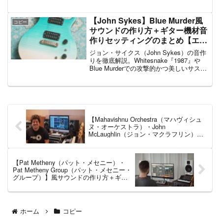
設定を紹介し、透明感あるサウンド再現
の秘訣を解説します。
【John Sykes】Blue Murder風
コピー
サウンドの作り方＋ギター機材音
作りセッティングのまとめ【エフ
ェクター・アンプ】
ジョン・サイクス（John Sykes）の音作
りを徹底解説。Whitesnake『1987』や
Blue Murderでの攻撃的かつ美しいサステ
ィーン、レスポール＋Mesa Boogie／
Marshallによる重厚トーン、速弾きから
バラードまでの幅広い表現力と機材・EQ
セッティングを紹介。
【Mahavishnu Orchestra（マハヴィシュ
ヌ・オーケストラ）・John
McLaughlin（ジョン・マクラフリン）】
風サウンドの作り方＋ギター機材音作り
セッティングのまとめ【エフェクター・
アンプ】
【Pat Metheny（パット・メセニー）・
Pat Metheny Group（パット・メセニー・
グループ）】風サウンドの作り方＋ギタ
ー機材音作りセッティングのまとめ【エ
フェクター・アンプ】
ホーム
コピー