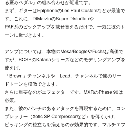
る歪みペダル」の組み合わせが近道です。
まず、ギターはEpiphoneのLes Paul Customなどが最適で
す。これに、DiMarzioのSuper Distortionや
PAF系のピックアップを載せ替えるだけで、一気に彼のト
ーンに近づきます。
アンプについては、本物のMesa/BoogieやFuchsは高価で
すが、BOSSのKatanaシリーズなどのモデリングアンプを
使えば、
「Brown」チャンネルや「Lead」チャンネルで彼のリー
ドトーンを模倣できます。
さらに重要なのがエフェクターです。MXRのPhase 90は
必須。
また、彼のパンチのあるアタックを再現するために、コン
プレッサー（Xotic SP Compressorなど）を薄くかけ、
ピッキングの粒立ちを揃えるのが効果的です。マルチエフ