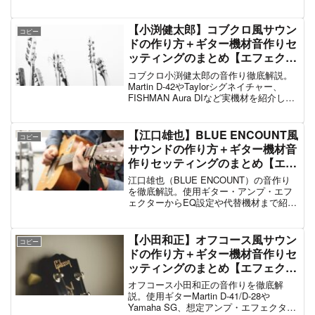
グのまとめ【エフェクター・アンプ】①
始めに（特徴紹介） メタル界のインテリ
ジェンス・シュレッダー、クリス・...
【小渕健太郎】コブクロ風サウン
コピー
ドの作り方＋ギター機材音作りセ
ッティングのまとめ【エフェクタ
ー・アンプ】
コブクロ小渕健太郎の音作り徹底解説。
Martin D-42やTaylorシグネイチャー、
FISHMAN Aura DIなど実機材を紹介し、
初心者が安価に再現できる方法も解説。
【江口雄也】BLUE ENCOUNT風
コピー
サウンドの作り方＋ギター機材音
作りセッティングのまとめ【エフ
ェクター・アンプ】
江口雄也（BLUE ENCOUNT）の音作り
を徹底解説。使用ギター・アンプ・エフ
ェクターからEQ設定や代替機材まで紹介
し、再現のポイントを学べます。
【小田和正】オフコース風サウン
コピー
ドの作り方＋ギター機材音作りセ
ッティングのまとめ【エフェクタ
ー・アンプ】
オフコース小田和正の音作りを徹底解
説。使用ギターMartin D-41/D-28や
Yamaha SG、想定アンプ・エフェクター