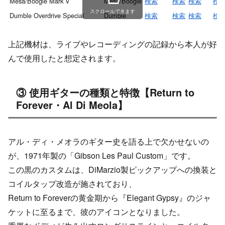
Mesa/Boogie Mark V
Mesa/Boogie
検索
検索
検索
検
スクロールできます
Dumble Overdrive Special
Dumble
検索
検索
検索
検
上記機材は、ライブやレコーディングの記録から本人が好
んで使用したと想定されます。
③ 使用ギターの種類と特徴【Return to
Forever・Al Di Meola】
アル・ディ・メオラのギター史を語る上で欠かせないの
が、1971年製の「Gibson Les Paul Custom」です。
この黒のカスタムは、DiMarzio製ピックアップへの換装と
コイルタップ改造が施されており、
Return to Foreverの黄金期から『Elegant Gypsy』のジャ
ケットに至るまで、彼のアイコンとなりました。