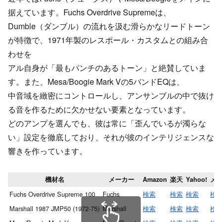
据えています。Fuchs Overdrive Supremeは、
Dumble（ダンブル）の流れを汲む滑らかなリードトーン
が特徴で、1971年製のレスポール・カスタムとの組み合
わせを
アル自身が「最もパンチのあるトーン」と絶賛していま
す。また、Mesa/Boogie Mark Vの5バンドEQは、
中音域を緻密にコントロールし、アンサンブルの中で抜け
る音を作るために欠かせない要素となっています。
どのアンプを選んでも、彼は常に「歪んでいるが濁らな
い」設定を徹底しており、それが彼のインテリジェンスな
響きを作っています。
機材名
メーカー
Amazon
楽天
Yahoo!
メ
Fuchs Overdrive Supreme 100
Fuchs
検索
検索
検索
検
Marshall 1987 JMP50 (1972-75)
Marshall
検索
検索
検索
検