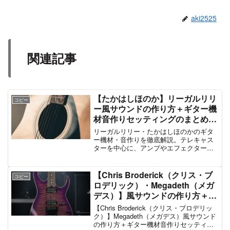
aki2525
関連記事
【たかはしほのか】リーガルリリ
コピー
ー風サウンドの作り方＋ギター機
材音作りセッティングのまとめ
【エフェクター・アンプ】
リーガルリリー・たかはしほのかのギタ
ー機材・音作りを徹底解説。テレキャス
ターを中心に、アンプやエフェクター、
EQ設定まで詳しく紹介します。
【Chris Broderick（クリス・ブ
コピー
ロデリック）・Megadeth（メガ
デス）】風サウンドの作り方＋ギ
ター機材音作りセッティングのま
【Chris Broderick（クリス・ブロデリッ
とめ【エフェクター・アンプ】
ク）】Megadeth（メガデス）風サウンド
の作り方＋ギター機材音作りセッティン