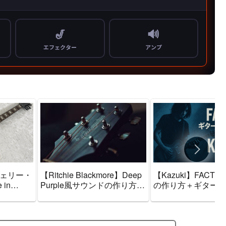
l（ジェリー・
【Ritchie Blackmore】Deep
【Kazuki】FACT
in
Purple風サウンドの作り方＋
の作り方＋ギター機
イン・チ
ギター機材音作りセッティン
セッティングのまと
ドの作り
グのまとめ【エフェクター・
ェクター・アンプ】
りセッテ
アンプ】
フェクタ