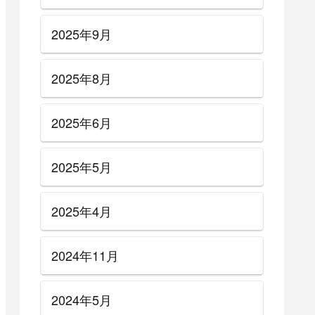
2025年9月
2025年8月
2025年6月
2025年5月
2025年4月
風サウンド
【真鍋吉明】THE PILLOWS
2024年11月
材音作り
風サウンドの作り方＋ギター
め【エフ
機材音作りセッティングのま
とめ【エフェクター・アン
2024年5月
プ】