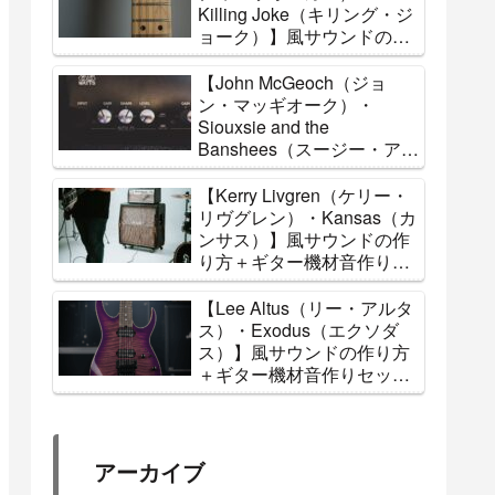
Killing Joke（キリング・ジ
ョーク）】風サウンドの作
り方＋ギター機材音作りセ
ッティングのまとめ【エフ
【John McGeoch（ジョ
ェクター・アンプ】
ン・マッギオーク）・
Siouxsie and the
Banshees（スージー・アン
ド・ザ・バンシーズ）】風
サウンドの作り方＋ギター
【Kerry Livgren（ケリー・
機材音作りセッティングの
リヴグレン）・Kansas（カ
まとめ【エフェクター・ア
ンサス）】風サウンドの作
ンプ】
り方＋ギター機材音作りセ
ッティングのまとめ【エフ
ェクター・アンプ】
【Lee Altus（リー・アルタ
ス）・Exodus（エクソダ
ス）】風サウンドの作り方
＋ギター機材音作りセッテ
ィングのまとめ【エフェク
ター・アンプ】
アーカイブ