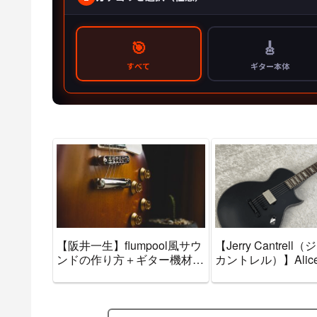
【阪井一生】flumpool風サウ
【Jerry Cantrel
ンドの作り方＋ギター機材音
カントレル）】Alice 
作りセッティングのまとめ
Chains（アリス・
【エフェクター・アンプ】
ェインズ）風サウン
方＋ギター機材音作
ィングのまとめ【エ