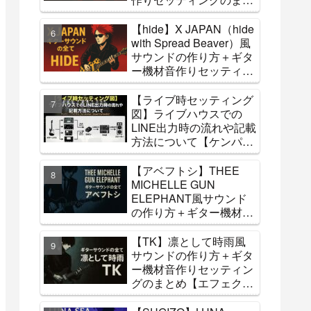
め【エフェクター・アン
プ】
【hide】X JAPAN（hide
with Spread Beaver）風
サウンドの作り方＋ギタ
ー機材音作りセッティン
グのまとめ【エフェクタ
ー・アンプ】【コピーバ
【ライブ時セッティング
ンドへ参考】
図】ライブハウスでの
LINE出力時の流れや記載
方法について【ケンパ
ー・フラクタル・hx
stomp・Quad Cortexな
【アベフトシ】THEE
ど】
MICHELLE GUN
ELEPHANT風サウンド
の作り方＋ギター機材音
作りセッティングのまと
め【エフェクター・アン
【TK】凛として時雨風
プ】
サウンドの作り方＋ギタ
ー機材音作りセッティン
グのまとめ【エフェクタ
ー・アンプ】