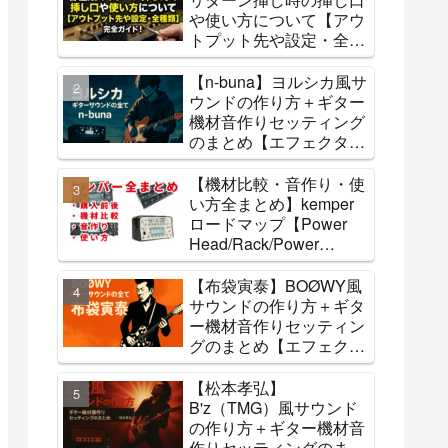
や使い方について【アウ
トプット先や設定・全種
類】
【n-buna】ヨルシカ風サ
ウンドの作り方＋ギター
機材音作りセッティング
のまとめ【エフェクタ
ー・アンプ】
【機材比較・音作り・使
い方全まとめ】kemper
ロードマップ【Power
Head/Rack/Power
Rack/stage】
【布袋寅泰】BOØWY風
サウンドの作り方＋ギタ
ー機材音作りセッティン
グのまとめ【エフェクタ
ー・アンプ】
【松本孝弘】
B'z（TMG）風サウンド
の作り方＋ギター機材音
作りセッティングのまと