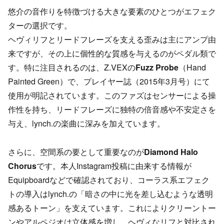
悠介の音作りを特徴づける大きな要素のひとつがエフェク
ターの選択です。
ヘヴィリフとリードフレーズを支える歪みは主にアンプ由
来ですが、その上に個性的な質感を与えるのがペダル類で
す。特に注目されるのは、Z.VEXの
Fuzz Probe
（Hand
Painted Green）で、プレイヤー誌（2015年3月号）にて
使用が明記されています。このファズはセンサーによる操
作性を持ち、リードフレーズに独特の倍音感や不安定さを
与え、lynch.の楽曲に深みを加えています。
さらに、空間系の要として重要なのが
Diamond Halo
Chorus
です。本人Instagram投稿に由来する情報が
Equipboardなどで確認されており、コーラス系エフェク
トの導入はlynch.の「暗さの中に光を差し込むような透明
感あるトーン」を支えています。これによりクリーントー
ンやアルペジオは立体感を増し、ヘヴィなリフと対比され