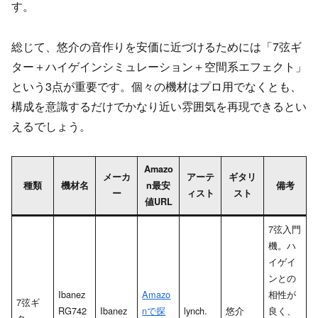
す。
総じて、悠介の音作りを安価に近づけるためには「7弦ギ
ター＋ハイゲインシミュレーション＋空間系エフェクト」
という3点が重要です。個々の機材はプロ用でなくとも、
構成を意識するだけでかなり近い雰囲気を再現できるとい
えるでしょう。
Amazo
メーカ
アーテ
ギタリ
種類
機材名
n最安
備考
ー
ィスト
スト
値URL
7弦入門
機。ハ
イゲイ
ンとの
Ibanez
Amazo
相性が
7弦ギ
RG742
Ibanez
nで探
lynch.
悠介
良く、