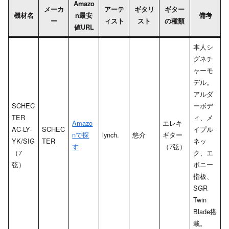
Amazo
メーカ
アーテ
ギタリ
ギター
機材名
n最安
備考
ー
ィスト
スト
の種類
値URL
本人シ
グネチ
ャーモ
デル。
アルダ
SCHEC
ーボデ
TER
ィ、メ
Amazo
エレキ
AC-LY-
SCHEC
イプル
nで探
lynch.
悠介
ギター
YK/SIG
TER
ネッ
す
（7弦）
（7
ク、エ
弦）
ボニー
指板、
SGR
Twin
Blade搭
載。