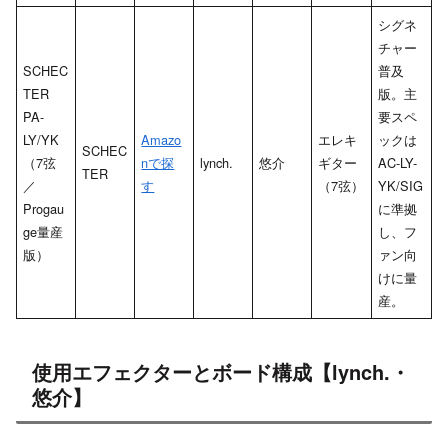
シグネ
チャー
SCHEC
普及
TER
版。主
PA-
要スペ
LY/YK
Amazo
エレキ
ックは
SCHEC
（7弦
nで探
lynch.
悠介
ギター
AC-LY-
TER
／
す
（7弦）
YK/SIG
Progau
に準拠
ge量産
し、フ
版）
ァン向
けに量
産。
使用エフェクターとボード構成【lynch.・
悠介】