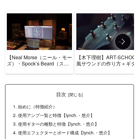
【Neal Morse（ニール・モー
【木下理樹】ART-SCHOOL
ズ）・Spock’s Beard（スポ
風サウンドの作り方＋ギタ
ックス・ビアード）】風サウ
機材音作りセッティングの
ンドの作り方＋ギター機材音
とめ【エフェクター・アン
作りセッティングのまとめ
プ】
【エフェクター・アンプ】
目次
始めに（特徴紹介）
使用アンプ一覧と特徴【lynch.・悠介】
使用ギターの種類と特徴【lynch.・悠介】
使用エフェクターとボード構成【lynch.・悠介】