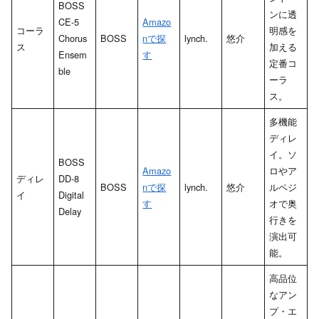
BOSS
ンに透
CE-5
Amazo
コーラ
明感を
Chorus
BOSS
nで探
lynch.
悠介
ス
加える
Ensem
す
定番コ
ble
ーラ
ス。
多機能
ディレ
イ。ソ
BOSS
Amazo
ロやア
ディレ
DD-8
BOSS
nで探
lynch.
悠介
ルペジ
イ
Digital
す
オで奥
Delay
行きを
演出可
能。
高品位
なアン
プ・エ