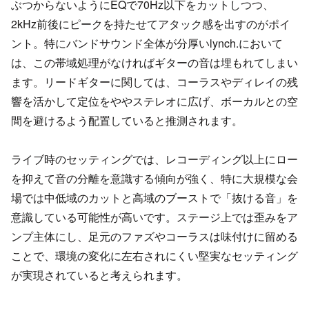
ぶつからないようにEQで70Hz以下をカットしつつ、
2kHz前後にピークを持たせてアタック感を出すのがポイ
ント。特にバンドサウンド全体が分厚いlynch.において
は、この帯域処理がなければギターの音は埋もれてしまい
ます。リードギターに関しては、コーラスやディレイの残
響を活かして定位をややステレオに広げ、ボーカルとの空
間を避けるよう配置していると推測されます。
ライブ時のセッティングでは、レコーディング以上にロー
を抑えて音の分離を意識する傾向が強く、特に大規模な会
場では中低域のカットと高域のブーストで「抜ける音」を
意識している可能性が高いです。ステージ上では歪みをア
ンプ主体にし、足元のファズやコーラスは味付けに留める
ことで、環境の変化に左右されにくい堅実なセッティング
が実現されていると考えられます。