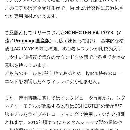
このモデルは完全受注生産で、lynch.の音楽性に最適化さ
れた専用機材といえます。
普及版としてリリースされた
SCHECTER PA-LY/YK（7
弦／Progauge量産版）
も広く出回っており、基本的な構
成はAC-LY-YK/SIGに準拠。初心者やファンが比較的入手
しやすい価格帯で悠介のサウンドを体感できる点で大きな
意味を持っています。
どちらのモデルも7弦仕様であるため、lynch.特有のロー
エンドを強調したヘヴィリフに欠かせません。
また、使用時期に関してはインタビューや写真から、シグ
ネチャーモデルが登場する以前はSCHECTERの量産型7
弦モデルをライブやレコーディングで使用していたと推測
されます。2015年頃まではカスタムショップ製の個体や