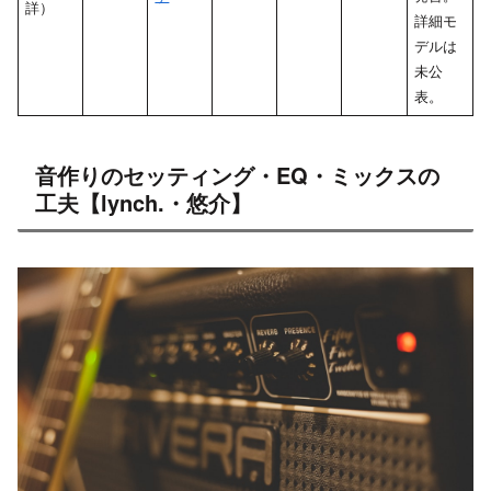
詳）
詳細モ
デルは
未公
表。
音作りのセッティング・EQ・ミックスの
工夫【lynch.・悠介】