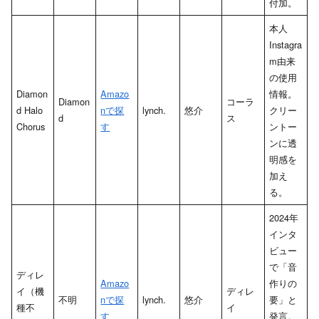
付加。
本人
Instagra
m由来
の使用
Diamon
Amazo
情報。
Diamon
コーラ
d Halo
nで探
lynch.
悠介
クリー
d
ス
Chorus
す
ントー
ンに透
明感を
加え
る。
2024年
インタ
ビュー
で「音
ディレ
Amazo
作りの
イ（機
ディレ
不明
nで探
lynch.
悠介
要」と
種不
イ
す
発言。