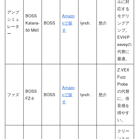
ルに対
応する
アンプ
BOSS
Amazo
モデリ
シミュ
Katana-
BOSS
nで探
lynch.
悠介
ングア
レータ
50 MkII
す
ンプ。
ー
EVH/P
eaveyの
代替に
最適。
Z.VEX
Fuzz
Probe
Amazo
BOSS
の代替
ファズ
BOSS
nで探
lynch.
悠介
FZ-5
に。倍
す
音感を
得やす
い。
クリー
ントー