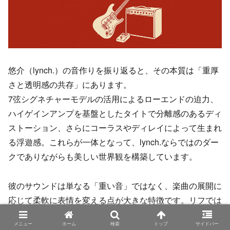
悠介（lynch.）の音作りを振り返ると、その本質は「重厚
さと透明感の共存」にあります。
7弦シグネチャーモデルの活用によるローエンドの迫力、
ハイゲインアンプを基盤としたタイトで分離感のあるディ
ストーション、さらにコーラスやディレイによって生まれ
る浮遊感。これらが一体となって、lynch.ならではのダー
クでありながらも美しい世界観を構築しています。
彼のサウンドは単なる「重い音」ではなく、楽曲の展開に
応じて柔軟に表情を変える点が大きな特徴です。リフでは
鋭さと圧を兼ね備えたアタックを強調し、クリーンパート
メニュー
ホーム
検索
トップ
サイドバー
ではコーラスとディレイで光を差し込むような透明感を演