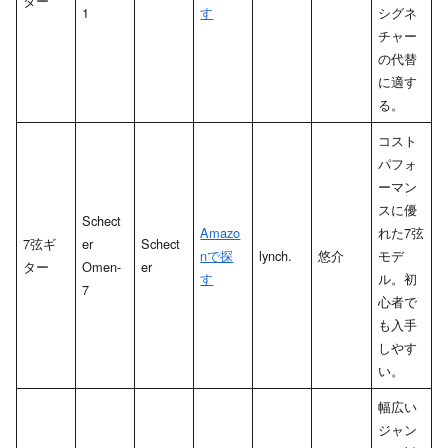
ター
1
す
シグネ
チャー
の代替
に適す
る。
コスト
パフォ
ーマン
スに優
Schect
Amazo
れた7弦
7弦ギ
er
Schect
nで探
lynch.
悠介
モデ
ター
Omen-
er
す
ル。初
7
心者で
も入手
しやす
い。
幅広い
ジャン