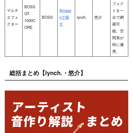
フェク
BOSS
マルチ
Amazo
トを一
GT-
エフェ
BOSS
nで探
lynch.
悠介
台で網
1000C
クター
す
羅可
ORE
能。空
間系が
特に優
秀。
総括まとめ【lynch.・悠介】