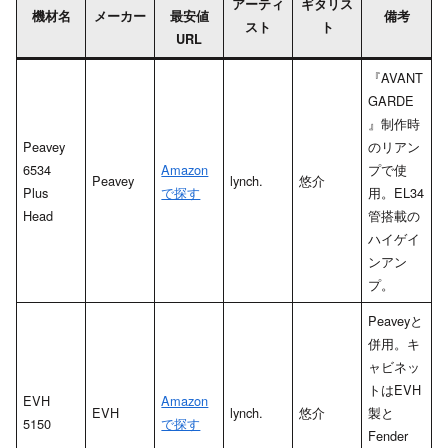
アーティ
ギタリス
機材名
メーカー
最安値
備考
スト
ト
URL
『AVANT
GARDE
』制作時
Peavey
のリアン
6534
Amazon
プで使
Peavey
lynch.
悠介
Plus
で探す
用。EL34
Head
管搭載の
ハイゲイ
ンアン
プ。
Peaveyと
併用。キ
ャビネッ
トはEVH
EVH
Amazon
EVH
lynch.
悠介
製と
5150
で探す
Fender