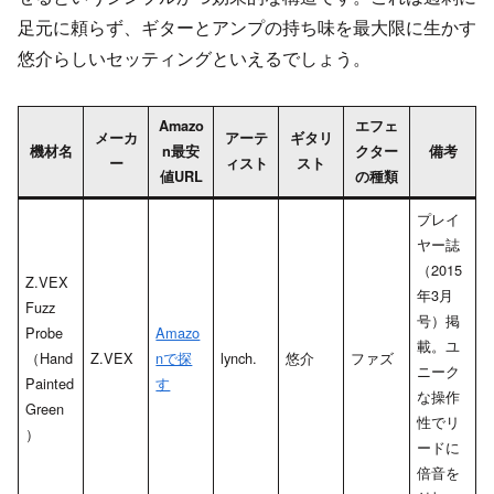
足元に頼らず、ギターとアンプの持ち味を最大限に生かす
悠介らしいセッティングといえるでしょう。
Amazo
エフェ
メーカ
アーテ
ギタリ
機材名
n最安
クター
備考
ー
ィスト
スト
値URL
の種類
プレイ
ヤー誌
（2015
Z.VEX
年3月
Fuzz
号）掲
Probe
Amazo
載。ユ
（Hand
Z.VEX
nで探
lynch.
悠介
ファズ
ニーク
Painted
す
な操作
Green
性でリ
）
ードに
倍音を