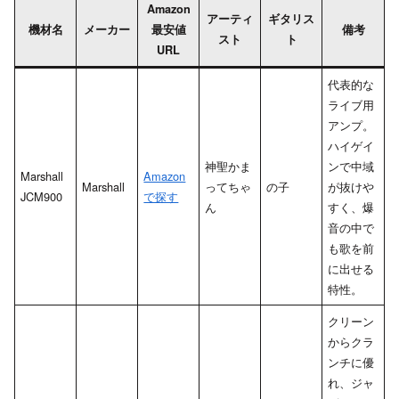
Amazon
アーティ
ギタリス
機材名
メーカー
最安値
備考
スト
ト
URL
代表的な
ライブ用
アンプ。
ハイゲイ
神聖かま
ンで中域
Marshall
Amazon
Marshall
ってちゃ
の子
が抜けや
JCM900
で探す
ん
すく、爆
音の中で
も歌を前
に出せる
特性。
クリーン
からクラ
ンチに優
れ、ジャ