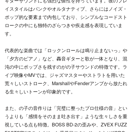
ギターサウンドにも強烈な個性を持っています。彼のプレ
イスタイルはパンクやオルタナティブ、さらにはノイズ・
ポップ的な要素まで内包しており、シンプルなコードスト
ロークの中にも独特のざらつきや疾走感を表現していま
す。
代表的な楽曲では「ロックンロールは鳴り止まないっ」や
「夕方のピアノ」など、轟音ギターと歌が一体となり、混
沌の中にポップさを残すのがの子サウンドの特徴です。ラ
イブ映像やMVでは、ジャズマスターやストラトを用いた
荒々しいストローク、MarshallやFenderアンプから放たれ
る生々しいトーンが印象的です。
また、の子の音作りは「完璧に整ったプロ仕様の音」とい
うよりも「感情をそのまま吐き出す」ような生々しさを重
視している点も特徴。BOSS BD-2の歪みや、ZVEX FUZZ