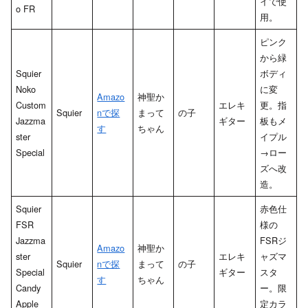
イで使
o FR
用。
ピンク
から緑
Squier
ボディ
Noko
に変
Amazo
神聖か
Custom
エレキ
更。指
Squier
nで探
まって
の子
Jazzma
ギター
板もメ
す
ちゃん
ster
イプル
Special
→ロー
ズへ改
造。
Squier
赤色仕
FSR
様の
Jazzma
FSRジ
Amazo
神聖か
ster
エレキ
ャズマ
Squier
nで探
まって
の子
Special
ギター
スタ
す
ちゃん
Candy
ー。限
Apple
定カラ