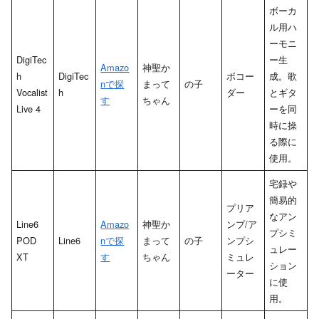
ボーカ
ル用ハ
ーモニ
DigiTec
ー生
Amazo
神聖か
h
DigiTec
ボコー
成。歌
nで探
まって
の子
Vocalist
h
ダー
とギタ
す
ちゃん
Live 4
ーを同
時に操
る際に
使用。
宅録や
簡易的
プリア
なアン
Line6
Amazo
神聖か
ンプ/ア
プシミ
POD
Line6
nで探
まって
の子
ンプシ
ュレー
XT
す
ちゃん
ミュレ
ション
ーター
に使
用。