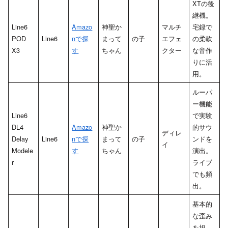
XTの後
継機。
Line6
Amazo
神聖か
マルチ
宅録で
POD
Line6
nで探
まって
の子
エフェ
の柔軟
X3
す
ちゃん
クター
な音作
りに活
用。
ルーパ
ー機能
Line6
で実験
DL4
Amazo
神聖か
的サウ
ディレ
Delay
Line6
nで探
まって
の子
ンドを
イ
Modele
す
ちゃん
演出。
r
ライブ
でも頻
出。
基本的
な歪み
を担