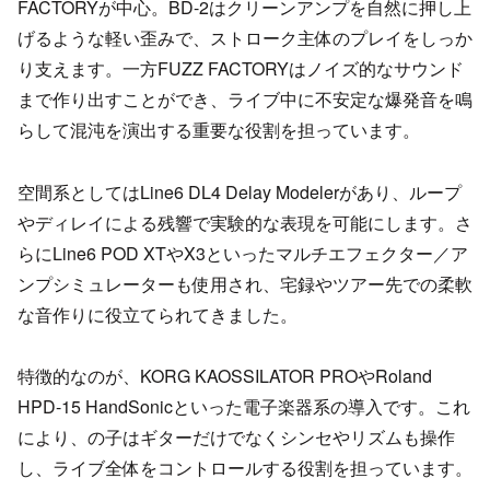
FACTORYが中心。BD-2はクリーンアンプを自然に押し上
げるような軽い歪みで、ストローク主体のプレイをしっか
り支えます。一方FUZZ FACTORYはノイズ的なサウンド
まで作り出すことができ、ライブ中に不安定な爆発音を鳴
らして混沌を演出する重要な役割を担っています。
空間系としてはLine6 DL4 Delay Modelerがあり、ループ
やディレイによる残響で実験的な表現を可能にします。さ
らにLine6 POD XTやX3といったマルチエフェクター／ア
ンプシミュレーターも使用され、宅録やツアー先での柔軟
な音作りに役立てられてきました。
特徴的なのが、KORG KAOSSILATOR PROやRoland
HPD-15 HandSonicといった電子楽器系の導入です。これ
により、の子はギターだけでなくシンセやリズムも操作
し、ライブ全体をコントロールする役割を担っています。