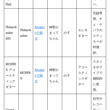
Red
ー。
宅録専
用。チ
ェ・ゲ
Rickenb
Amazo
神聖か
Rickenb
エレキ
バラの
acker
nで探
まって
の子
acker
ギター
ステッ
620
す
ちゃん
カーが
特徴
的。
スタジ
MORRI
アコー
オやラ
S アコ
Amazo
神聖か
MORRI
スティ
イブで
ーステ
nで探
まって
の子
S
ックギ
補助的
ィック
す
ちゃん
ター
に使
ギター
用。
自宅や
レコー
Crews
ディン