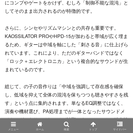
にコンプやゲートをかけず、むしろ「制御不能な混沌」と
してそのまま出力されるのが特徴的です。
さらに、シンセやリズムマシンとの共存も重要です。
KAOSSILATOR PROやHPD-15が加わると帯域が広く埋ま
るため、ギターは中域を軸にした「刺さる音」に仕上げら
れています。これにより、ただのギターバンドではなく
「ロック＋エレクトロニカ」という複合的なサウンドが生
まれているのです。
総じて、の子の音作りは「中域を強調して存在感を確保
し、低域を抑えて全体の混沌を保ちつつも聴きやすさを残
す」という点に集約されます。単なるEQ調整ではなく、
演奏や機材選び、PA処理までが一体となったサウンドメ
イキングであり、それこそが神聖かまってちゃんの独自性
を支える要素と言えるでしょう。と、想定されます。
メニュー
ホーム
検索
トップ
サイドバー