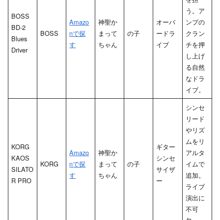
う。ア
BOSS
Amazo
神聖か
オーバ
ンプの
BD-2
BOSS
nで探
まって
の子
ードラ
クラン
Blues
す
ちゃん
イブ
チを押
Driver
し上げ
る自然
なドラ
イブ。
シンセ
リード
やリズ
ムをリ
KORG
ギター
Amazo
神聖か
アルタ
KAOS
シンセ
KORG
nで探
まって
の子
イムで
SILATO
サイザ
す
ちゃん
追加。
R PRO
ー
ライブ
演出に
不可