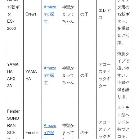
12弦ギ
Amazo
神聖か
グ用の
エレア
ター
Crews
nで探
まって
の子
12弦ギ
コ
ES-
す
ちゃん
ター。
2000
多重録
音に活
躍。
薄胴タ
イプで
YAMA
アコー
Amazo
神聖か
扱いや
HA
YAMA
スティ
nで探
まって
の子
すい。
APX-
HA
ックギ
す
ちゃん
宅録や
3A
ター
弾き語
り用。
ストラ
Fender
ト型ヘ
SONO
アコー
ッドを
RAN-
Amazo
神聖か
スティ
持つア
SCE
Fender
nで探
まって
の子
ックギ
コギ。