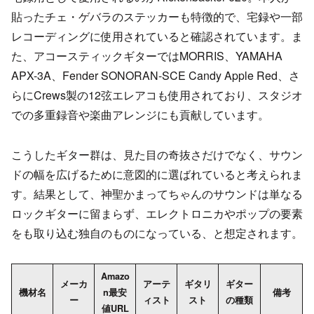
貼ったチェ・ゲバラのステッカーも特徴的で、宅録や一部
レコーディングに使用されていると確認されています。ま
た、アコースティックギターではMORRIS、YAMAHA
APX-3A、Fender SONORAN-SCE Candy Apple Red、さ
らにCrews製の12弦エレアコも使用されており、スタジオ
での多重録音や楽曲アレンジにも貢献しています。
こうしたギター群は、見た目の奇抜さだけでなく、サウン
ドの幅を広げるために意図的に選ばれていると考えられま
す。結果として、神聖かまってちゃんのサウンドは単なる
ロックギターに留まらず、エレクトロニカやポップの要素
をも取り込む独自のものになっている、と想定されます。
Amazo
メーカ
アーテ
ギタリ
ギター
機材名
n最安
備考
ー
ィスト
スト
の種類
値URL