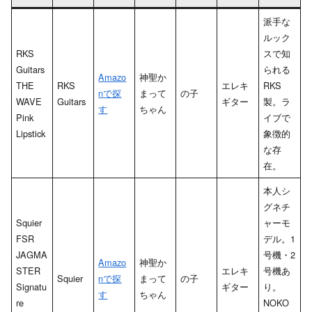
派手な
ルック
RKS
スで知
Guitars
られる
Amazo
神聖か
THE
RKS
エレキ
RKS
nで探
まって
の子
WAVE
Guitars
ギター
製。ラ
す
ちゃん
Pink
イブで
Lipstick
象徴的
な存
在。
本人シ
グネチ
Squier
ャーモ
FSR
デル。1
JAGMA
号機・2
Amazo
神聖か
STER
エレキ
号機あ
Squier
nで探
まって
の子
Signatu
ギター
り。
す
ちゃん
re
NOKO