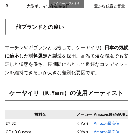
スクロールできます
BL
大型ボディで存在感抜群
豊かな低音と音量
他ブランドとの違い
マーチンやギブソンと比較して、ケーヤイリは
日本の気候
に適応した材料選定と製法
を採用。高温多湿な環境でも安
定した状態を保ち、長期間にわたって良好なコンディショ
ンを維持できる点が大きな差別化要因です。
ケーヤイリ（K.Yairi）の使用アーティスト
機材名
メーカー
Amazon最安値URL
DY-62
K.Yairi
Amazon最安値
S
CE-3D Custom
K.Yairi
Amazon最安値
T