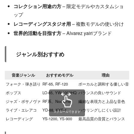
コレクション用途の方
– 限定モデルやカスタムショ
ップ
レコーディングスタジオ用
– 複数モデルの使い分け
世界的活動を目指す方
– Alvarez yairiブランド
ジャンル別おすすめ
音楽ジャンル
おすすめモデル
理由
フォーク・弾き語り
RF-65, RF-120
ボーカルと調和する優しい音色
ポップス
LO-65, YW-1000HQ
バランスの良いサウンド
ジャズ・ボサノヴァ
RF系、Nocturne
繊細な表現力と上品な音色
ライブ・エレアコ
YD-88, KYF-1
ハウリングしにくい設計
スクロールできます
レコーディング
YS-1200, YS-900
最高品質の音質とバランス