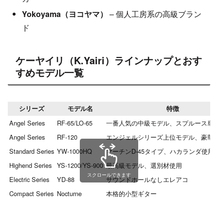
Yokoyama（ヨコヤマ）
– 個人工房系の高級ブラン
ド
ケーヤイリ（K.Yairi）ラインナップとおす
すめモデル一覧
シリーズ
モデル名
特徴
Angel Series
RF-65/LO-65
一番人気の中級モデル、スプルース単
Angel Series
RF-120
エンジェルシリーズ上位モデル、豪華
Standard Series
YW-1000HQ
マーチンD-45タイプ、ハカランダ使用
Highend Series
YS-1200/YS-900
最高級モデル、選別材使用
スクロールできます
Electric Series
YD-88
サウンドホールなしエレアコ
Compact Series
Nocturne
本格的小型ギター