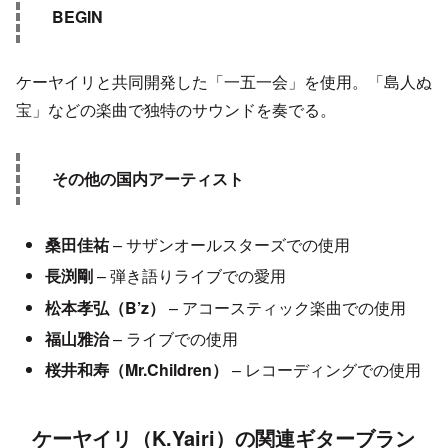
BEGIN
ケーヤイリと共同開発した「一五一会」を使用。「島人ぬ
宝」などの楽曲で独特のサウンドを奏でる。
その他の国内アーティスト
桑田佳祐
– サザンオールスターズでの使用
長渕剛
– 弾き語りライブでの愛用
松本孝弘（B’z）
– アコースティック楽曲での使用
福山雅治
– ライブでの使用
桜井和寿（Mr.Children）
– レコーディングでの使用
ケーヤイリ（K.Yairi）の関連ギターブラン