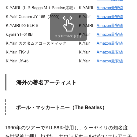
K.YAIRI（L.R.Baggs M-1 Passive搭載）
K.YAIRI
Amazon最安値
A
K.Yairi Custom JY-185（2000）
K.Yairi
Amazon最安値
K.YAIRI 90-BLR B
K.YAIRI
Amazon最安値
k.yairi YF-018B
K.Yairi
Amazon最安値
スクロールできます
K.Yairi カスタムアコースティック
K.Yairi
Amazon最安値
K.Yairi FK-1J
K.Yairi
Amazon最安値
K.Yairi JY-45
K.Yairi
Amazon最安値
海外の著名アーティスト
ポール・マッカートニー（The Beatles）
1990年のツアーでYD-88を使用し、ケーヤイリの知名度
を世界的に押し上げた。サウンドホールのないエレアコモ