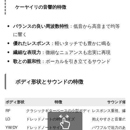
ケーヤイリの音響的特徴
バランスの良い周波数特性
：低音から高音まで均等
に響く
優れたレスポンス
：軽いタッチでも豊かに鳴る
繊細な表現力
：微細なニュアンスも忠実に再現
歌との親和性
：ボーカルを引き立てるサウンド
ボディ形状とサウンドの特徴
ボディ形状
特徴
サウンド傾向
RF
クラシックギターベースの小型ボディ
レスポンス重視、繊細
LO
ドレッドノートの85%サイズ
抱えやすさと音量のバ
YW/DY
ドレッドノートサイズ
パワフルで迫力のある