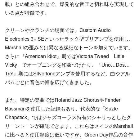
載）との組み合わせで、爆発的な音圧と切れ味を実現して
いる点が特徴です。
クリーンやクランチの場面では、Custom Audio
Electronics 3+ SEといったラック型プリアンプを使用し、
Marshallの歪みとは異なる繊細なトーンを加えています。
さらに『American Idiot』期ではVictoria Tweed「Little
Vicky」でオープニングを印象づけたり、『Uno…Dos…
Tré!』期にはSilvertoneアンプを使用するなど、曲やアル
バムごとに音色の幅を広げてきました。
また、特定の楽曲ではRoland Jazz ChorusやFender
Bassmanを使用した記録もあり、代表的な「Suzie
Chapstick」ではジャズコーラス特有のシャリっとしたク
リーントーンが確認できます。これらはメインのMarshall
に比べると使用頻度は低いですが、Green Day作品の音作