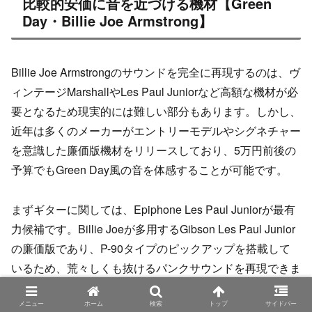
比較的安価に音を近づける機材【Green
Day・Billie Joe Armstrong】
Billie Joe Armstrongのサウンドを完全に再現するのは、ヴ
ィンテージMarshallやLes Paul Juniorなど高額な機材が必
要となるため現実的には難しい部分もあります。しかし、
近年は多くのメーカーがエントリーモデルやシグネチャー
を意識した廉価版機材をリリースしており、5万円前後の
予算でもGreen Day風の音を体感することが可能です。
まずギターに関しては、Epiphone Les Paul Juniorが最有
力候補です。Billie Joeが多用するGibson Les Paul Junior
の廉価版であり、P-90タイプのピックアップを搭載して
いるため、荒々しくも抜けるパンクサウンドを再現できま
す。アマチュアや初心者にも扱いやすく、アンプ直でも十
分に彼のサウンドを彷彿とさせる響きを得られます。
メニュー
ホーム
検索
トップ
サイドバー