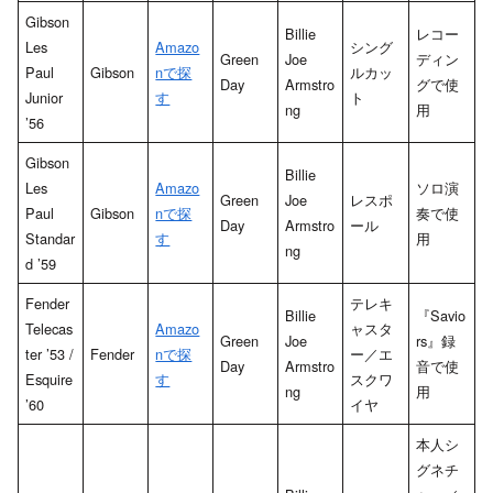
Gibson
Billie
レコー
Les
Amazo
シング
Green
Joe
ディン
Paul
Gibson
nで探
ルカッ
Day
Armstro
グで使
Junior
す
ト
ng
用
’56
Gibson
Billie
Les
Amazo
ソロ演
Green
Joe
レスポ
Paul
Gibson
nで探
奏で使
Day
Armstro
ール
Standar
す
用
ng
d ’59
Fender
テレキ
Billie
『Savio
Telecas
Amazo
ャスタ
Green
Joe
rs』録
ter ’53 /
Fender
nで探
ー／エ
Day
Armstro
音で使
Esquire
す
スクワ
ng
用
’60
イヤ
本人シ
グネチ