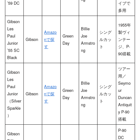
’59 DC
イブで
多用
Gibson
1955年
Les
Billie
Amazo
シング
製ヴィ
Paul
Green
Joe
Gibson
nで探
ルカッ
ンテー
Junior
Day
Armstro
す
ト
ジ、P-
’55 SC
ng
90搭載
Black
ツアー
Gibson
用／
Les
Billie
Seymo
Paul
Amazo
シング
Green
Joe
ur
Junior
Gibson
nで探
ルカッ
Day
Armstro
Duncan
（Silver
す
ト
ng
Antiquit
Sparkle
y P-90
）
搭載
P-90
Gibson
DC