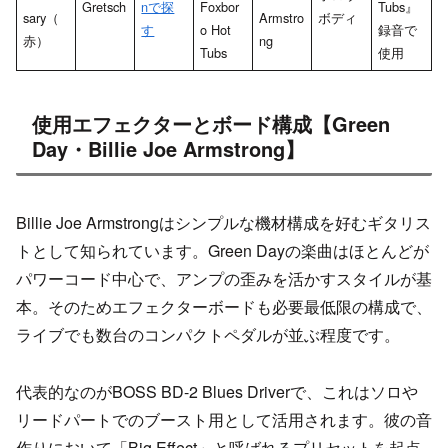
Gretsch
nで探
Foxbor
Tubs』
sary（
Armstro
ボディ
す
o Hot
録音で
赤）
ng
Tubs
使用
使用エフェクターとボード構成【Green
Day・Billie Joe Armstrong】
Billie Joe Armstrongはシンプルな機材構成を好むギタリス
トとして知られています。Green Dayの楽曲はほとんどが
パワーコード中心で、アンプの歪みを活かすスタイルが基
本。そのためエフェクターボードも必要最低限の構成で、
ライブでも数台のコンパクトペダルが並ぶ程度です。
代表的なのがBOSS BD-2 Blues Driverで、これはソロや
リードパートでのブースト用として活用されます。彼の音
作りにおいて「Big Effect」と呼ばれるプリセットを起点