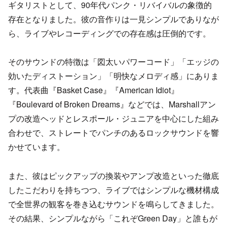
ギタリストとして、90年代パンク・リバイバルの象徴的
存在となりました。彼の音作りは一見シンプルでありなが
ら、ライブやレコーディングでの存在感は圧倒的です。
そのサウンドの特徴は「図太いパワーコード」「エッジの
効いたディストーション」「明快なメロディ感」にありま
す。代表曲『Basket Case』『American Idiot』
『Boulevard of Broken Dreams』などでは、Marshallアン
プの改造ヘッドとレスポール・ジュニアを中心にした組み
合わせで、ストレートでパンチのあるロックサウンドを響
かせています。
また、彼はピックアップの換装やアンプ改造といった徹底
したこだわりを持ちつつ、ライブではシンプルな機材構成
で全世界の観客を巻き込むサウンドを鳴らしてきました。
その結果、シンプルながら「これぞGreen Day」と誰もが