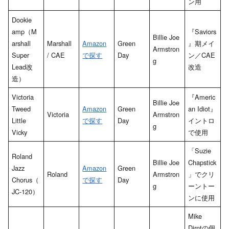
ン用
Dookie
amp（M
『Saviors
Billie Joe
arshall
Marshall
Amazon
Green
』期メイ
Armstron
Super
/ CAE
で探す
Day
ン／CAE
g
Lead改
改造
造）
Victoria
『Americ
Billie Joe
Tweed
Amazon
Green
an Idiot』
Victoria
Armstron
Little
で探す
Day
イントロ
g
Vicky
で使用
「Suzie
Roland
Billie Joe
Chapstick
Jazz
Amazon
Green
Roland
Armstron
」でクリ
Chorus（
で探す
Day
g
ーントー
JC-120）
ンに使用
Mike
Dirntの個