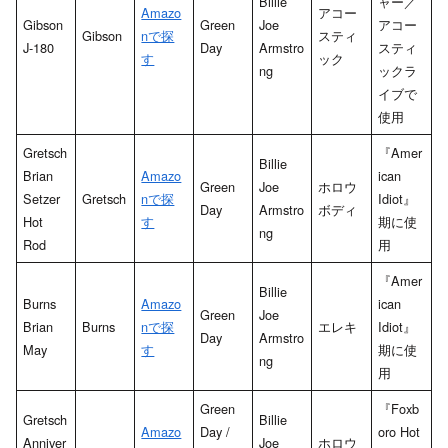
Billie
ャー／
Amazo
アコー
Gibson
Green
Joe
アコー
Gibson
nで探
スティ
J-180
Day
Armstro
スティ
す
ック
ng
ックラ
イブで
使用
Gretsch
『Amer
Billie
Brian
Amazo
ican
Green
Joe
ホロウ
Setzer
Gretsch
nで探
Idiot』
Day
Armstro
ボディ
Hot
す
期に使
ng
Rod
用
『Amer
Billie
Burns
Amazo
ican
Green
Joe
Brian
Burns
nで探
エレキ
Idiot』
Day
Armstro
May
す
期に使
ng
用
Green
『Foxb
Gretsch
Billie
Amazo
Day /
oro Hot
Anniver
Joe
ホロウ