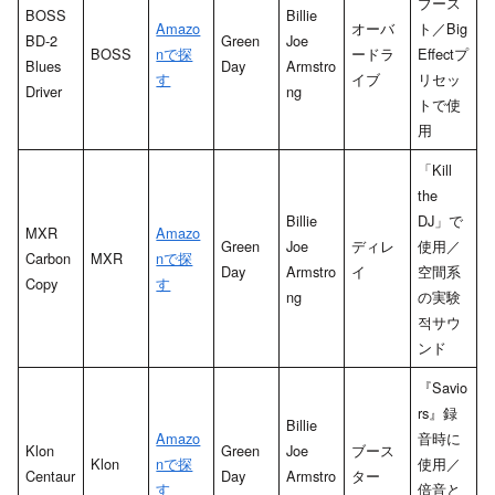
ブース
BOSS
Billie
Amazo
オーバ
ト／Big
BD-2
Green
Joe
BOSS
nで探
ードラ
Effectプ
Blues
Day
Armstro
す
イブ
リセッ
Driver
ng
トで使
用
「Kill
the
Billie
DJ」で
MXR
Amazo
Green
Joe
ディレ
使用／
Carbon
MXR
nで探
Day
Armstro
イ
空間系
Copy
す
ng
の実験
적サウ
ンド
『Savio
rs』録
Billie
Amazo
音時に
Klon
Green
Joe
ブース
Klon
nで探
使用／
Centaur
Day
Armstro
ター
す
倍音と