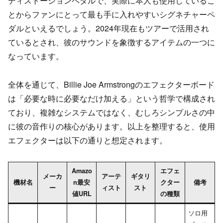
ディストーションペダルで、実際に本人も使用しているこ
とからファンにとって最も手に入れやすいシグネチャーペ
ダルといえるでしょう。2024年現在もツアーで活用され
ているとされ、彼のサウンドを象徴するアイテムの一つに
なっています。
全体を通じて、Billie Joe Armstrongのエフェクターボード
は「必要な時に必要なだけ加える」という哲学で構成され
ており、複雑なシステムではなく、むしろシンプルさの中
に彼の音作りの核心があります。以上を整理すると、使用
エフェクターは以下の通りと想定されます。
Amazo
エフェ
メーカ
アーテ
ギタリ
機材名
n最安
クター
備考
ー
ィスト
スト
値URL
の種類
ソロ用