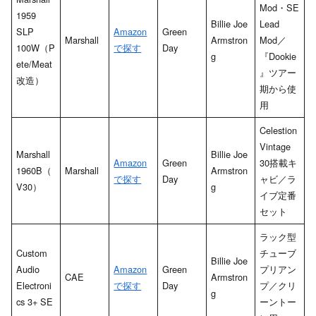
Mod・SE
1959
Billie Joe
Lead
SLP
Amazon
Green
Marshall
Armstron
Mod／
100W（P
で探す
Day
g
『Dookie
ete/Meat
』ツアー
改造）
期から使
用
Celestion
Vintage
Marshall
Billie Joe
Amazon
Green
30搭載キ
1960B（
Marshall
Armstron
で探す
Day
ャビ／ラ
V30）
g
イブ定番
セット
ラック型
Custom
チューブ
Billie Joe
Audio
Amazon
Green
プリアン
CAE
Armstron
Electroni
で探す
Day
プ／クリ
g
cs 3+ SE
ーントー