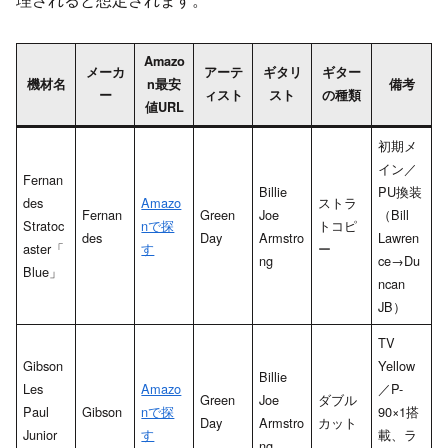
Amazo
メーカ
アーテ
ギタリ
ギター
機材名
n最安
備考
ー
ィスト
スト
の種類
値URL
初期メ
イン／
Fernan
Billie
PU換装
des
Amazo
ストラ
Fernan
Green
Joe
（Bill
Stratoc
nで探
トコピ
des
Day
Armstro
Lawren
aster「
す
ー
ng
ce→Du
Blue」
ncan
JB）
TV
Gibson
Yellow
Billie
Les
Amazo
／P-
Green
Joe
ダブル
Paul
Gibson
nで探
90×1搭
Day
Armstro
カット
Junior
す
載、ラ
ng