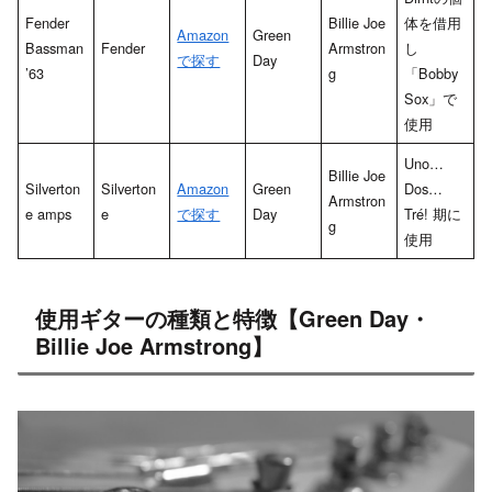
Fender
Billie Joe
体を借用
Amazon
Green
Bassman
Fender
Armstron
し
で探す
Day
’63
g
「Bobby
Sox」で
使用
Uno…
Billie Joe
Silverton
Silverton
Amazon
Green
Dos…
Armstron
e amps
e
で探す
Day
Tré! 期に
g
使用
使用ギターの種類と特徴【Green Day・
Billie Joe Armstrong】