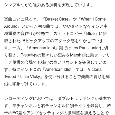
シンプルながら迫力ある演奏を実現しています。
楽曲ごとに見ると、『Basket Case』や『When I Come
Around』といった初期曲では、ややタイトなゲインと中
域重視の音作りが特徴で、ストラトコピー「Blue」に搭
載されたJBピックアップのアタック感を生かしていま
す。一方、『American Idiot』期ではLes Paul Juniorに切
り替え、P-90特有の荒々しい歪みをMarshallに乗せ、アリ
ーナ規模の会場でも抜けの良いサウンドを確保していま
す。特にイントロの「American Idiot」では、Victoria
Tweed「Little Vicky」を使い分けることで楽曲の冒頭を鮮
烈に印象づけています。
レコーディングにおいては、ダブルトラッキングが基本で
す。左チャンネルと右チャンネルに別テイクを録音し、若
干のEQ差やアンプセッティングの微調整を加えることで