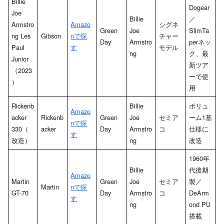
Billie
Dogear
Joe
Billie
／
Armstro
Amazo
シグネ
Green
Joe
SlimTa
ng Les
Gibson
nで探
チャー
Day
Armstro
perネッ
Paul
す
モデル
ng
ク、最
Junior
新ツア
（2023
ーで使
）
用
Rickenb
Billie
ボリュ
Amazo
acker
Rickenb
Green
Joe
セミア
ーム1基
nで探
330（
acker
Day
Armstro
コ
仕様に
す
改造）
ng
改造
1960年
Billie
代後期
Amazo
Martin
Green
Joe
セミア
製／
Martin
nで探
GT-70
Day
Armstro
コ
DeArm
す
ng
ond PU
搭載