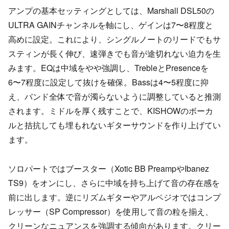
アンプの基本セッティングとしては、Marshall DSL50の
ULTRA GAINチャンネルを軸にし、ゲインは7〜8程度と
高めに設定。これにより、シングルノートのリードでもサ
スティンが長く伸び、速弾きでも音が途切れない迫力を生
みます。EQは中域をやや強調し、TrebleとPresenceを
6〜7程度に設定して抜けを確保。Bassは4〜5程度に抑
え、バンド全体で音が濁らないように調整していると推測
されます。ミドルを厚く残すことで、KISHOWのボーカ
ルと拮抗しても埋もれないギターサウンドを作り上げてい
ます。
ソロパートではブースター（Xotic BB PreampやIbanez
TS9）をオンにし、さらに中域を持ち上げて音の存在感を
前に出します。逆にリズムギターやアルペジオではコンプ
レッサー（SP Compressor）を使用して音の粒を揃え、
クリーンなニュアンスを強調する傾向があります。クリー