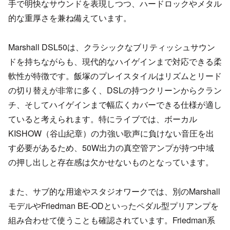
手で明快なサウンドを表現しつつ、ハードロックやメタル
的な重厚さを兼ね備えています。
Marshall DSL50は、クラシックなブリティッシュサウン
ドを持ちながらも、現代的なハイゲインまで対応できる柔
軟性が特徴です。飯塚のプレイスタイルはリズムとリード
の切り替えが非常に多く、DSLの持つクリーンからクラン
チ、そしてハイゲインまで幅広くカバーできる仕様が適し
ていると考えられます。特にライブでは、ボーカル
KISHOW（谷山紀章）の力強い歌声に負けない音圧を出
す必要があるため、50W出力の真空管アンプが持つ中域
の押し出しと存在感は欠かせないものとなっています。
また、サブ的な用途やスタジオワークでは、別のMarshall
モデルやFriedman BE-ODといったペダル型プリアンプを
組み合わせて使うことも確認されています。Friedman系