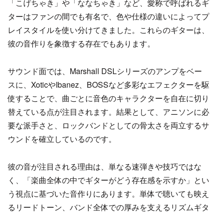
「こげちゃき」や「ななちゃき」など、愛称で呼ばれるギ
ターはファンの間でも有名で、色や仕様の違いによってプ
レイスタイルを使い分けてきました。これらのギターは、
彼の音作りを象徴する存在でもあります。
サウンド面では、Marshall DSLシリーズのアンプをベー
スに、XoticやIbanez、BOSSなど多彩なエフェクターを駆
使することで、曲ごとに音色のキャラクターを自在に切り
替えている点が注目されます。結果として、アニソンに必
要な派手さと、ロックバンドとしての骨太さを両立するサ
ウンドを確立しているのです。
彼の音が注目される理由は、単なる速弾きや技巧ではな
く、「楽曲全体の中でギターがどう存在感を示すか」とい
う視点に基づいた音作りにあります。単体で聴いても映え
るリードトーン、バンド全体での厚みを支えるリズムギタ