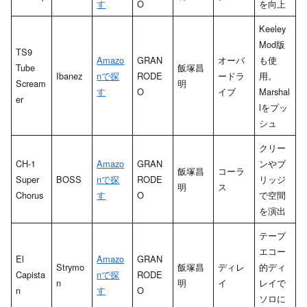
す
O
を向上
Keeley
Mod版
TS9
Amazo
GRAN
オーバ
も使
Tube
飯塚昌
Ibanez
nで探
RODE
ードラ
用。
Scream
明
す
O
イブ
Marshal
er
lをプッ
シュ
クリー
CH-1
Amazo
GRAN
ンやブ
飯塚昌
コーラ
Super
BOSS
nで探
RODE
リッジ
明
ス
Chorus
す
O
で空間
を演出
テープ
エコー
El
Amazo
GRAN
Strymo
飯塚昌
ディレ
的ディ
Capista
nで探
RODE
n
明
イ
レイで
n
す
O
ソロに