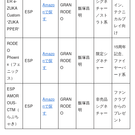
ER e-
シグネ
Amazo
GRAN
イン。
ZUKA
飯塚昌
チャー
ESP
nで探
RODE
テクニ
Custom
明
／スト
す
O
カルプ
“ZUKA
ラト系
レイ向
PPER”
け
RODE
15周年
O
Amazo
GRAN
限定シ
記念、
Phoeni
飯塚昌
ESP
nで探
RODE
グネチ
ファイ
x（フェ
明
す
O
ャー
ヤーバ
ニック
ード系
ス）
ESP
ファン
AMOR
Amazo
GRAN
非売品
クラブ
OUS-
飯塚昌
ESP
nで探
RODE
シグネ
からの
CTM（
明
す
O
チャー
プレゼ
らぶち
ント
ゃき）