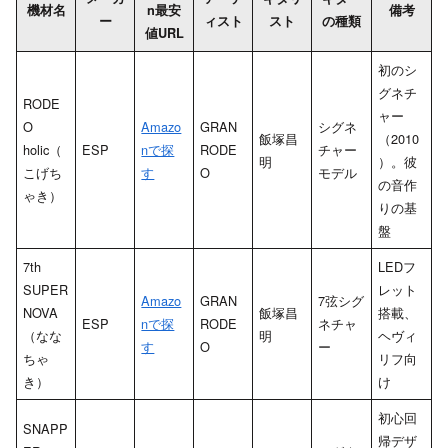
機材名
n最安
備考
ー
ィスト
スト
の種類
値URL
初のシ
グネチ
RODE
ャー
O
Amazo
GRAN
シグネ
飯塚昌
（2010
holic（
ESP
nで探
RODE
チャー
明
）。彼
こげち
す
O
モデル
の音作
ゃき）
りの基
盤
7th
LEDフ
SUPER
レット
Amazo
GRAN
7弦シグ
NOVA
飯塚昌
搭載、
ESP
nで探
RODE
ネチャ
（なな
明
ヘヴィ
す
O
ー
ちゃ
リフ向
き）
け
初心回
SNAPP
帰デザ