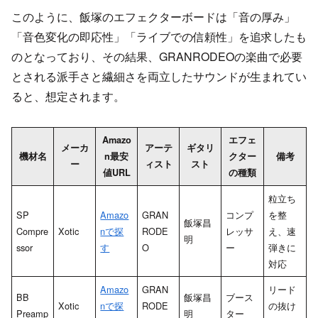
このように、飯塚のエフェクターボードは「音の厚み」
「音色変化の即応性」「ライブでの信頼性」を追求したも
のとなっており、その結果、GRANRODEOの楽曲で必要
とされる派手さと繊細さを両立したサウンドが生まれてい
ると、想定されます。
Amazo
エフェ
メーカ
アーテ
ギタリ
機材名
n最安
クター
備考
ー
ィスト
スト
値URL
の種類
粒立ち
SP
Amazo
GRAN
コンプ
を整
飯塚昌
Compre
Xotic
nで探
RODE
レッサ
え、速
明
ssor
す
O
ー
弾きに
対応
Amazo
GRAN
リード
BB
飯塚昌
ブース
Xotic
nで探
RODE
の抜け
Preamp
明
ター