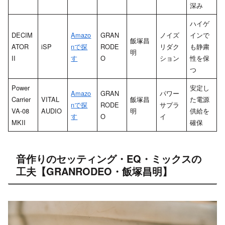
深み
ハイゲ
DECIM
Amazo
GRAN
ノイズ
インで
飯塚昌
ATOR
iSP
nで探
RODE
リダク
も静粛
明
II
す
O
ション
性を保
つ
Power
安定し
Amazo
GRAN
パワー
Carrier
VITAL
飯塚昌
た電源
nで探
RODE
サプラ
VA-08
AUDIO
明
供給を
す
O
イ
MKII
確保
音作りのセッティング・EQ・ミックスの
工夫【GRANRODEO・飯塚昌明】