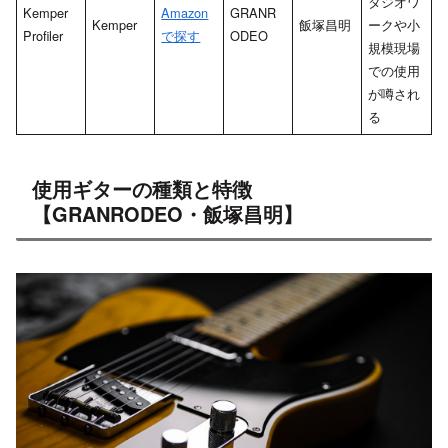
タジオワ
Kemper
Amazon
GRANR
Kemper
飯塚昌明
ークや小
Profiler
で探す
ODEO
規模現場
での使用
が噂され
る
使用ギターの種類と特徴
【GRANRODEO・飯塚昌明】