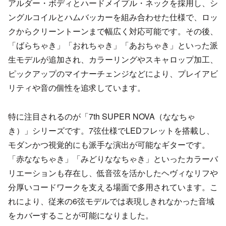
アルダー・ボディとハードメイプル・ネックを採用し、シ
ングルコイルとハムバッカーを組み合わせた仕様で、ロッ
クからクリーントーンまで幅広く対応可能です。その後、
「ばらちゃき」「おれちゃき」「あおちゃき」といった派
生モデルが追加され、カラーリングやスキャロップ加工、
ピックアップのマイナーチェンジなどにより、プレイアビ
リティや音の個性を追求しています。
特に注目されるのが「7th SUPER NOVA（ななちゃ
き）」シリーズです。7弦仕様でLEDフレットを搭載し、
モダンかつ視覚的にも派手な演出が可能なギターです。
「赤ななちゃき」「みどりななちゃき」といったカラーバ
リエーションも存在し、低音弦を活かしたヘヴィなリフや
分厚いコードワークを支える場面で多用されています。こ
れにより、従来の6弦モデルでは表現しきれなかった音域
をカバーすることが可能になりました。