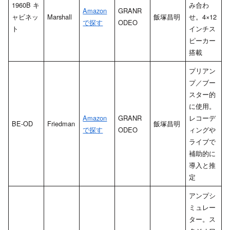
1960B キ
み合わ
Amazon
GRANR
ャビネッ
Marshall
飯塚昌明
せ。4×12
で探す
ODEO
ト
インチス
ピーカー
搭載
プリアン
プ／ブー
スター的
に使用。
Amazon
GRANR
レコーデ
BE-OD
Friedman
飯塚昌明
で探す
ODEO
ィングや
ライブで
補助的に
導入と推
定
アンプシ
ミュレー
ター。ス