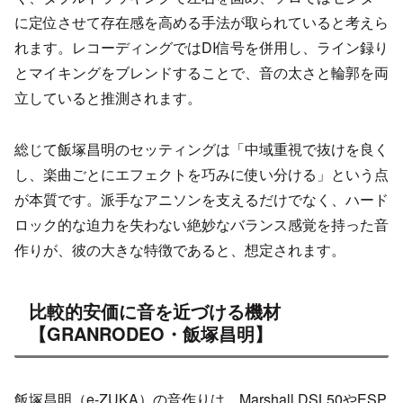
に定位させて存在感を高める手法が取られていると考えら
れます。レコーディングではDI信号を併用し、ライン録り
とマイキングをブレンドすることで、音の太さと輪郭を両
立していると推測されます。
総じて飯塚昌明のセッティングは「中域重視で抜けを良く
し、楽曲ごとにエフェクトを巧みに使い分ける」という点
が本質です。派手なアニソンを支えるだけでなく、ハード
ロック的な迫力を失わない絶妙なバランス感覚を持った音
作りが、彼の大きな特徴であると、想定されます。
比較的安価に音を近づける機材
【GRANRODEO・飯塚昌明】
飯塚昌明（e-ZUKA）の音作りは、Marshall DSL50やESP