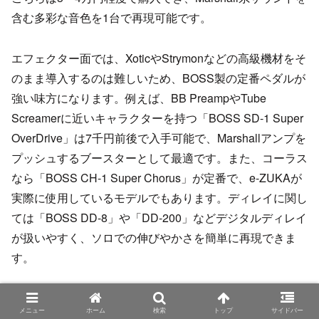
含む多彩な音色を1台で再現可能です。
エフェクター面では、XoticやStrymonなどの高級機材をそ
のまま導入するのは難しいため、BOSS製の定番ペダルが
強い味方になります。例えば、BB PreampやTube
Screamerに近いキャラクターを持つ「BOSS SD-1 Super
OverDrive」は7千円前後で入手可能で、Marshallアンプを
プッシュするブースターとして最適です。また、コーラス
なら「BOSS CH-1 Super Chorus」が定番で、e-ZUKAが
実際に使用しているモデルでもあります。ディレイに関し
ては「BOSS DD-8」や「DD-200」などデジタルディレイ
が扱いやすく、ソロでの伸びやかさを簡単に再現できま
す。
ノイズリダクションについては、iSP Decimatorが理想で
メニュー
ホーム
検索
トップ
サイドバー
すが、より安価な選択肢として「BOSS NS-2」がありま