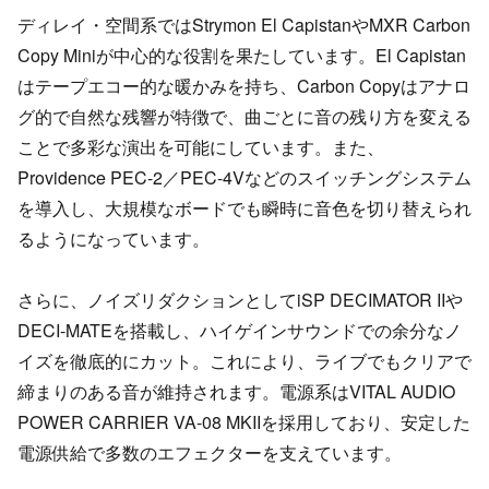
ディレイ・空間系ではStrymon El CapistanやMXR Carbon
Copy Miniが中心的な役割を果たしています。El Capistan
はテープエコー的な暖かみを持ち、Carbon Copyはアナロ
グ的で自然な残響が特徴で、曲ごとに音の残り方を変える
ことで多彩な演出を可能にしています。また、
Providence PEC-2／PEC-4Vなどのスイッチングシステム
を導入し、大規模なボードでも瞬時に音色を切り替えられ
るようになっています。
さらに、ノイズリダクションとしてiSP DECIMATOR IIや
DECI-MATEを搭載し、ハイゲインサウンドでの余分なノ
イズを徹底的にカット。これにより、ライブでもクリアで
締まりのある音が維持されます。電源系はVITAL AUDIO
POWER CARRIER VA-08 MKIIを採用しており、安定した
電源供給で多数のエフェクターを支えています。