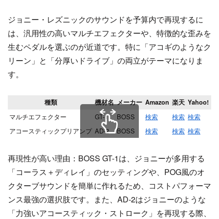
ジョニー・レズニックのサウンドを予算内で再現するに
は、汎用性の高いマルチエフェクターや、特徴的な歪みを
生むペダルを選ぶのが近道です。特に「アコギのようなク
リーン」と「分厚いドライブ」の両立がテーマになりま
す。
種類
機材名
メーカー
Amazon
楽天
Yahoo!
メ
マルチエフェクター
GT-1
BOSS
検索
検索
検索
検
アコースティックプリアンプ
AD-2
BOSS
検索
検索
検索
検
スクロールできます
再現性が高い理由：BOSS GT-1は、ジョニーが多用する
「コーラス＋ディレイ」のセッティングや、POG風のオ
クターブサウンドを簡単に作れるため、コストパフォーマ
ンス最強の選択肢です。また、AD-2はジョニーのような
「力強いアコースティック・ストローク」を再現する際、