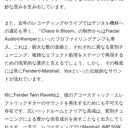
妙な歪みを生み出しています。
また、近年のレコーディングやライブではデジタル機材へ
の適応も早く、『Chaos In Bloom』の制作からはFractal
AudioやKemperといったプロファイリングアンプも導
入。これは、膨大な数の楽曲と、それぞれに異なる変則チ
ューニング、複雑なエフェクト処理をステージで再現する
ための現実的な選択と言えるでしょう。しかし、その根底
には常にFenderやMarshall、Voxといった伝統的なサウン
ドが流れています。
特にFender Twin Reverbは、彼のアコースティック・エレ
クトリックギターのサウンドを再生するためにも不可欠な
存在です。広いヘッドルームとクリアな高域は、変則チュ
ーニングによる豊かな倍音成分を余すことなく出力してく
れます。一方で、レコーディングではMarshall JMP 50W