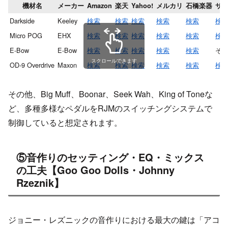
機材名
メーカー
Amazon
楽天
Yahoo!
メルカリ
石橋楽器
サ
Darkside
Keeley
検索
検索
検索
検索
検索
検
Micro POG
EHX
検索
検索
検索
検索
検索
検
E-Bow
E-Bow
検索
検索
検索
検索
検索
そ
スクロールできます
OD-9 Overdrive
Maxon
検索
検索
検索
検索
検索
検
その他、Big Muff、Boonar、Seek Wah、King of Toneな
ど、多種多様なペダルをRJMのスイッチングシステムで
制御していると想定されます。
⑤音作りのセッティング・EQ・ミックス
の工夫【Goo Goo Dolls・Johnny
Rzeznik】
ジョニー・レズニックの音作りにおける最大の鍵は「アコ