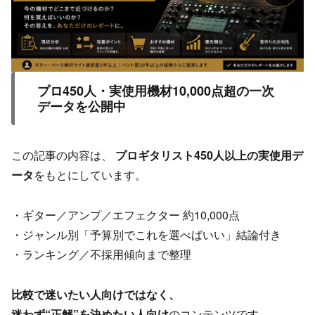
プロ450人・実使用機材10,000点超の一次
データを公開中
この記事の内容は、
プロギタリスト450人以上の実使用デ
ータ
をもとにしています。
・ギター／アンプ／エフェクター 約10,000点
・ジャンル別「予算別でこれを選べばいい」結論付き
・ランキング／不採用傾向まで整理
比較で迷いたい人向けではなく、
迷わず“正解”を決めたい人向け
のコンテンツです。