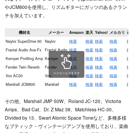
やJCM800を使用し、リズムギターにガッツのあるクラン
チを加えています。
機材名
メーカー
Amazon
楽天
Yahoo!
メルカリ
石
Naylor SuperDrive 60
Naylor
検索
検索
検索
検索
検
Fractal Audio Axe-Fx
Fractal Audio
検索
検索
検索
検索
検
Kemper Profiling Amp
Kemper
検索
検索
検索
検索
検
Fender Twin Reverb
Fender
検索
検索
検索
検索
検
スクロールできます
Vox AC30
Vox
検索
検索
検索
検索
検
Marshall JCM800
Marshall
検索
検索
検索
検索
検
その他、Marshall JMP 50W、Roland JC-120、Victoria
Amps、Bad Cat、Dr. Z Maz 38、Matchless HC-30、
Divided by 13、Swart Atomic Space Toneなど、多種多様
なブティック・ヴィンテージアンプを使用しており、楽曲