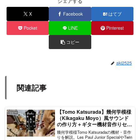
シェアする
X
Facebook
はてブ
Pocket
LINE
Pinterest
コピー
aki2525
関連記事
【Tomo Katsurada】幾何学模様
コピー
（Kikagaku Moyo）風サウンド
の作り方＋ギター機材音作りセッ
ティングのまとめ【エフェクタ
幾何学模様Tomo Katsuradaの機材・音作
ー・アンプ】
りを解説。Les Paul Junior SpecialやTwin