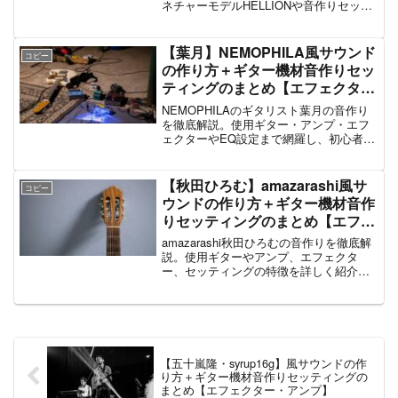
ネチャーモデルHELLIONや音作りセッテ
ィングのポイントを網羅。
【葉月】NEMOPHILA風サウンド
コピー
の作り方＋ギター機材音作りセッ
ティングのまとめ【エフェクタ
ー・アンプ】
NEMOPHILAのギタリスト葉月の音作り
を徹底解説。使用ギター・アンプ・エフ
ェクターやEQ設定まで網羅し、初心者向
け代替機材も紹介。
【秋田ひろむ】amazarashi風サ
コピー
ウンドの作り方＋ギター機材音作
りセッティングのまとめ【エフェ
クター・アンプ】
amazarashi秋田ひろむの音作りを徹底解
説。使用ギターやアンプ、エフェクタ
ー、セッティングの特徴を詳しく紹介し
再現方法も解説します。
【五十嵐隆・syrup16g】風サウンドの作
り方＋ギター機材音作りセッティングの
まとめ【エフェクター・アンプ】