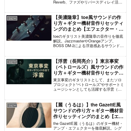
Reverb、ファズやリバースディレイ活用
法でサイケな音を再現。
【美濃隆章】toe風サウンドの作
コピー
り方＋ギター機材音作りセッティ
ングのまとめ【エフェクター・ア
ンプ】
toeのギタリスト美濃隆章の音作りを徹底
解説。JazzmasterやOrangeアンプ、
BOSS DM-2による浮遊感あるサウンドの
秘密と再現方法を紹介。
【浮雲（長岡亮介）】東京事変
コピー
（ペトロールズ）風サウンドの作
り方＋ギター機材音作りセッティ
ングのまとめ【エフェクター・ア
東京事変のギタリストとして、またソロ
ンプ】
プロジェクト“ペトロールズ”やサポートミ
ュージシャンとしても活躍する浮雲（長
岡亮介）さんは、 その唯一無二なプレイ
スタイルと“音の選び方”で日本のギターシ
ーンに圧倒的な個性を残しています。 彼
【麗（うるは）】the GazettE風
コピー
のギタープレイは、「ミュート気味のフ
サウンドの作り方＋ギター機材音
レーズ」「ジャズ的コードワーク」「不
作りセッティングのまとめ【エフ
意に差し込まれるワウトーン」など、常
ェクター・アンプ】
にリスナーの“耳を裏切る”スタイルです。
the GazettE麗（うるは）のギター機材・
アンプ・エフェクターを徹底解説。シグ