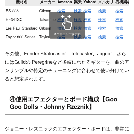
機材名
メーカー
Amazon
楽天
Yahoo!
メルカリ
石橋楽器
ES-335
Gibson
検索
検索
検索
検索
検索
EF341SC
Takamine
検索
検索
検索
検索
検索
Les Paul Standard
Gibson
検索
検索
検索
検索
検索
スクロールできます
Taylor 800 Series
Taylor
検索
検索
検索
検索
検索
その他、Fender Stratocaster、Telecaster、Jaguar、さら
にはGuildの Peregrineなど多岐にわたるギターを、曲のア
ンサンブルや特定のチューニングに合わせて使い分けてい
ると想定されます。
④使用エフェクターとボード構成【Goo
Goo Dolls・Johnny Rzeznik】
ジョニー・レズニックのエフェクター・ボードは、非常に