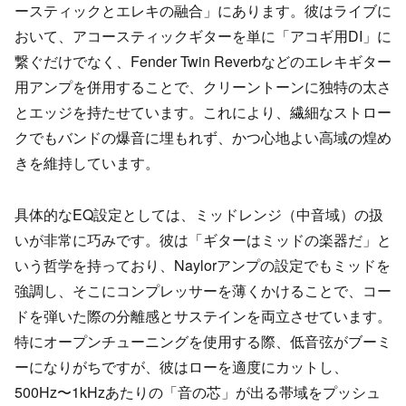
ースティックとエレキの融合」にあります。彼はライブに
おいて、アコースティックギターを単に「アコギ用DI」に
繋ぐだけでなく、Fender Twin Reverbなどのエレキギター
用アンプを併用することで、クリーントーンに独特の太さ
とエッジを持たせています。これにより、繊細なストロー
クでもバンドの爆音に埋もれず、かつ心地よい高域の煌め
きを維持しています。
具体的なEQ設定としては、ミッドレンジ（中音域）の扱
いが非常に巧みです。彼は「ギターはミッドの楽器だ」と
いう哲学を持っており、Naylorアンプの設定でもミッドを
強調し、そこにコンプレッサーを薄くかけることで、コー
ドを弾いた際の分離感とサステインを両立させています。
特にオープンチューニングを使用する際、低音弦がブーミ
ーになりがちですが、彼はローを適度にカットし、
500Hz〜1kHzあたりの「音の芯」が出る帯域をプッシュ