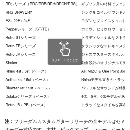
RRシリーズ（RRC/RRF/RRH/RRCH/RRS）
ギブソン系の材料でフェン
RRS BRAVERY
シングルコイルサウンドとハ
EZa 22F / 24F
モダンなプレイスタイルに対
Pepperシリーズ（ST/TE）
ホロウ、セミホロウ、セミソリッド
Retro STシリーズ
トラディショナルなストラ
Retro TEシリーズ
クラシックなテレキャスター
Retro JMシリーズ
ジャズマスタースタイル。
スクロールできます
Shaker
独自設計のオリジナルモデ
Rhino 4st / 5st（ベース）
ARIMIZO & One P
Anthra 4st / 5st（ベース）
Rhinoモデル直系のトラ
Blowzer 4st / 5st（ベース）
パワフルなサウンドが特徴
Dulakeシリーズ（ベース）
4弦、5弦、6弦モデルがあり
Retro JB / PB（ベース）
トラッドなスタイルを高次元
注：
フリーダムカスタムギターリサーチの全モデルはセミ
オーダー対応です。木材、ピックアップ、カラー、ハード