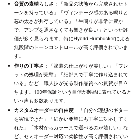
音質の素晴らしさ
：「新品の状態から完成されたト
ーンを持っている」「ヴィンテージ感のある鳴りと
芯の太さが共存している」「生鳴りが非常に豊か
で、アンプを通さなくても響きが良い」といった評
価が多く見られます。特にHybrid Humbuckerによる
無段階のトーンコントロールが高く評価されていま
す。
作りの丁寧さ
：「塗装の仕上がりが美しい」「フレ
ットの処理が完璧」「細部まで丁寧に作り込まれて
いる」など、職人技が光る製作品質への賞賛が目立
ちます。100年保証という自信が製品に表れていると
いう声も多数あります。
カスタムオーダーの自由度
：「自分の理想のギター
を実現できた」「細かい要望にも丁寧に対応してく
れた」「木材からカラーまで選べるのが嬉しい」な
ど、セミオーダー対応の柔軟性が高く評価されてい