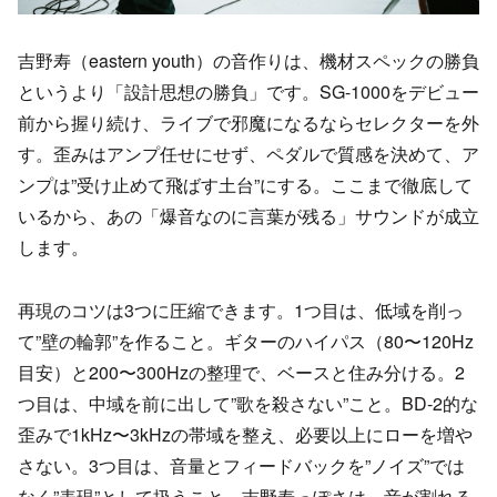
吉野寿（eastern youth）の音作りは、機材スペックの勝負
というより「設計思想の勝負」です。SG-1000をデビュー
前から握り続け、ライブで邪魔になるならセレクターを外
す。歪みはアンプ任せにせず、ペダルで質感を決めて、ア
ンプは”受け止めて飛ばす土台”にする。ここまで徹底して
いるから、あの「爆音なのに言葉が残る」サウンドが成立
します。
再現のコツは3つに圧縮できます。1つ目は、低域を削っ
て”壁の輪郭”を作ること。ギターのハイパス（80〜120Hz
目安）と200〜300Hzの整理で、ベースと住み分ける。2
つ目は、中域を前に出して”歌を殺さない”こと。BD-2的な
歪みで1kHz〜3kHzの帯域を整え、必要以上にローを増や
さない。3つ目は、音量とフィードバックを”ノイズ”では
なく”表現”として扱うこと。吉野寿っぽさは、音が割れる