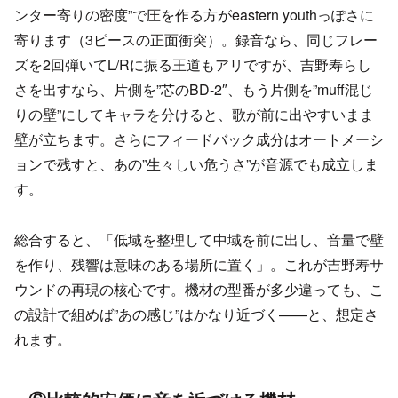
ンター寄りの密度”で圧を作る方がeastern youthっぽさに
寄ります（3ピースの正面衝突）。録音なら、同じフレー
ズを2回弾いてL/Rに振る王道もアリですが、吉野寿らし
さを出すなら、片側を”芯のBD-2″、もう片側を”muff混じ
りの壁”にしてキャラを分けると、歌が前に出やすいまま
壁が立ちます。さらにフィードバック成分はオートメーシ
ョンで残すと、あの”生々しい危うさ”が音源でも成立しま
す。
総合すると、「低域を整理して中域を前に出し、音量で壁
を作り、残響は意味のある場所に置く」。これが吉野寿サ
ウンドの再現の核心です。機材の型番が多少違っても、こ
の設計で組めば”あの感じ”はかなり近づく——と、想定さ
れます。