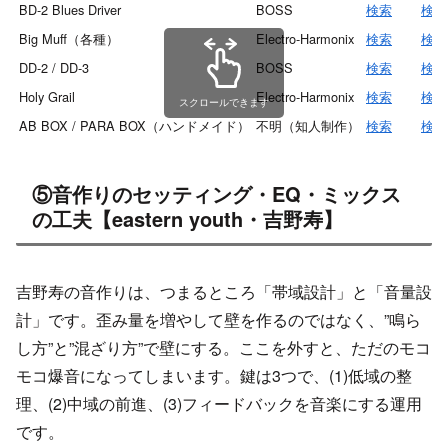
BD-2 Blues Driver
BOSS
検索
検索
Big Muff（各種）
Electro-Harmonix
検索
検索
DD-2 / DD-3
BOSS
検索
検索
Holy Grail
Electro-Harmonix
検索
検索
スクロールできます
AB BOX / PARA BOX（ハンドメイド）
不明（知人制作）
検索
検索
⑤音作りのセッティング・EQ・ミックス
の工夫【eastern youth・吉野寿】
吉野寿の音作りは、つまるところ「帯域設計」と「音量設
計」です。歪み量を増やして壁を作るのではなく、”鳴ら
し方”と”混ざり方”で壁にする。ここを外すと、ただのモコ
モコ爆音になってしまいます。鍵は3つで、(1)低域の整
理、(2)中域の前進、(3)フィードバックを音楽にする運用
です。