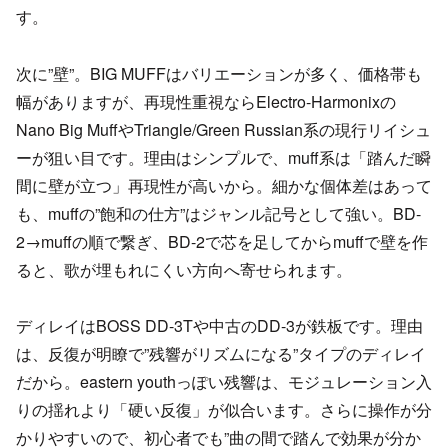
す。
次に”壁”。BIG MUFFはバリエーションが多く、価格帯も
幅がありますが、再現性重視ならElectro-Harmonixの
Nano Big MuffやTriangle/Green Russian系の現行リイシュ
ーが狙い目です。理由はシンプルで、muff系は「踏んだ瞬
間に壁が立つ」再現性が高いから。細かな個体差はあって
も、muffの”飽和の仕方”はジャンル記号として強い。BD-
2→muffの順で繋ぎ、BD-2で芯を足してからmuffで壁を作
ると、歌が埋もれにくい方向へ寄せられます。
ディレイはBOSS DD-3Tや中古のDD-3が鉄板です。理由
は、反復が明瞭で”残響がリズムになる”タイプのディレイ
だから。eastern youthっぽい残響は、モジュレーション入
りの揺れより「硬い反復」が似合います。さらに操作が分
かりやすいので、初心者でも”曲の間で踏んで効果が分か