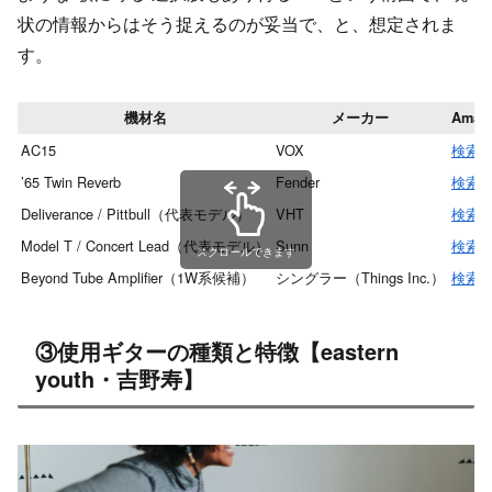
状の情報からはそう捉えるのが妥当で、と、想定されま
す。
機材名
メーカー
Amaz
AC15
VOX
検索
’65 Twin Reverb
Fender
検索
Deliverance / Pittbull（代表モデル）
VHT
検索
Model T / Concert Lead（代表モデル）
Sunn
検索
スクロールできます
Beyond Tube Amplifier（1W系候補）
シングラー（Things Inc.）
検索
③使用ギターの種類と特徴【eastern
youth・吉野寿】