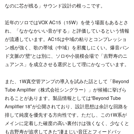
なのに芯が残る」サウンド設計の根っこです。
近年のソロではVOX AC15（15W）を使う場面もあるとさ
れ、「なかなかいい音がする」と評価しているという情報
が流通しています。AC15は中域の粘りとコンプレッショ
ン感が強く、歌の帯域（中域）を邪魔しにくい。爆音バン
ド文脈の”壁”とは別に、ソロや小規模会場で「吉野寿のニ
ュアンス」を成立させる選択として理にかなっています。
また、1W真空管アンプの導入を試みた話として「Beyond
Tube Amplifier（株式会社シングラー）」が候補に挙げら
れることがあります。製品情報としては”Beyond Tube
Amplifier 18″が公開されており、設計思想は余計な回路を
排して純度を優先する方向性です。ただし、この1W系が
メインに定着した確度の高い裏付けは強くなく、少なくと
も吉野寿が追求してきた”凄まじい音圧とフィードバッ