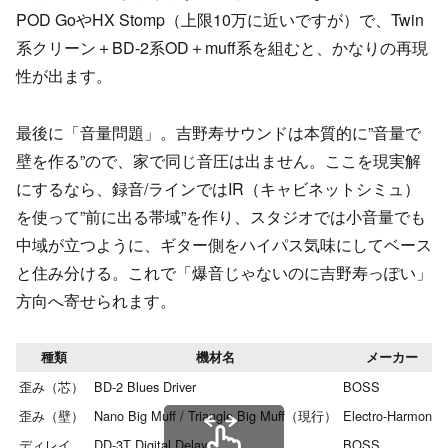
POD GoやHX Stomp（上限10万に近いですが）で、Twin
系クリーン＋BD-2系OD＋muff系を組むと、かなりの再現
性が出ます。
最後に「音量問題」。吉野寿サウンドは本質的に”音量で
壁を作る”ので、家で同じ音圧は出ません。ここを現実解
にするなら、録音/ラインではIR（キャビネットシミュ）
を使って”前に出る帯域”を作り、スタジオでは小音量でも
中域が立つように、ギター側をハイパス気味にしてベース
と住み分ける。これで「爆音じゃないのに吉野寿っぽい」
方向へ寄せられます。
種類
機材名
メーカー
歪み（芯）
BD-2 Blues Driver
BOSS
歪み（壁）
Nano Big Muff / Triangle Big Muff（現行）
Electro-Harmonix
ディレイ
DD-3T Digital Delay
BOSS