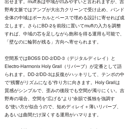
出せます。muff系は中域が凹みやすいと言われますが、吉
野寿文脈ではアンプが大出力クリーンで受け止め、バンド
全体の中域はボーカルとベースで埋める設計に寄せれば成
立します。さらにBD-2を前段に置いてmuffの入力を調整
すれば、中域の芯を足しながら飽和を得る運用も可能で、
「壁なのに輪郭が残る」方向へ寄せられます。
空間系ではBOSS DD-2/DD-3（デジタルディレイ）と
Electro-Harmonix Holy Grail（リバーブ）が定番として語
られます。DD-2/DD-3は反復がハッキリして、テンポの中
で”残響がリズムになる”作り方に向きます。Holy Grailは
質感がシンプルで、歪みの後段でも空間が濁りにくい。吉
野寿の場合、空間を”広げる”より”余韻で孤独を強調す
る”使い方が似合うので、短めディレイ＋薄いリバーブ、
あるいは曲間だけ深くする運用がハマります。