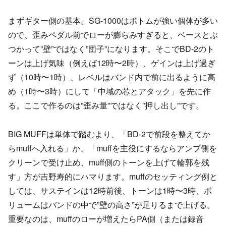
まずギター側の基本。SG-1000はボトムが強い個体が多い
ので、歪みペダル前でローが膨らみすぎると、ベースとぶ
つかって”壁”ではなく”団子”になります。そこでBD-2のト
ーンは上げ気味（例えば12時〜2時）、ゲインは上げ過ぎ
ず（10時〜1時）、レベルはバンド内で前に出るように高
め（1時〜3時）にして「中域の芯とアタック」を先に作
る。ここで作るのは”歪み量”ではなく”押し出し”です。
BIG MUFFは単体で踏むより、「BD-2で前段を整えてか
らmuffへ入れる」か、「muffを主役にするならアンプ側を
クリーンで受け止め、muff側のトーンを上げて輪郭を残
す」方が吉野寿的にハマります。muffのセッティング例と
しては、サステインは12時前後、トーンは1時〜3時、ボ
リュームはバンドの中で”壁の高さ”が足りるまで上げる。
重要なのは、muffのローが増えたらPA側（または録音