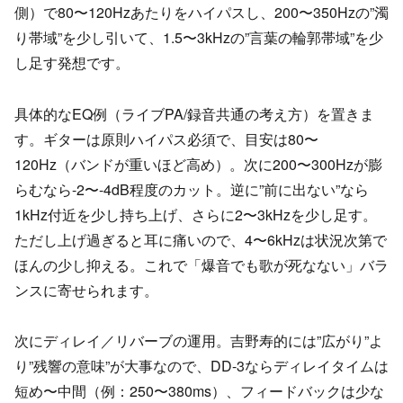
側）で80〜120Hzあたりをハイパスし、200〜350Hzの”濁
り帯域”を少し引いて、1.5〜3kHzの”言葉の輪郭帯域”を少
し足す発想です。
具体的なEQ例（ライブPA/録音共通の考え方）を置きま
す。ギターは原則ハイパス必須で、目安は80〜
120Hz（バンドが重いほど高め）。次に200〜300Hzが膨
らむなら-2〜-4dB程度のカット。逆に”前に出ない”なら
1kHz付近を少し持ち上げ、さらに2〜3kHzを少し足す。
ただし上げ過ぎると耳に痛いので、4〜6kHzは状況次第で
ほんの少し抑える。これで「爆音でも歌が死なない」バラ
ンスに寄せられます。
次にディレイ／リバーブの運用。吉野寿的には”広がり”よ
り”残響の意味”が大事なので、DD-3ならディレイタイムは
短め〜中間（例：250〜380ms）、フィードバックは少な