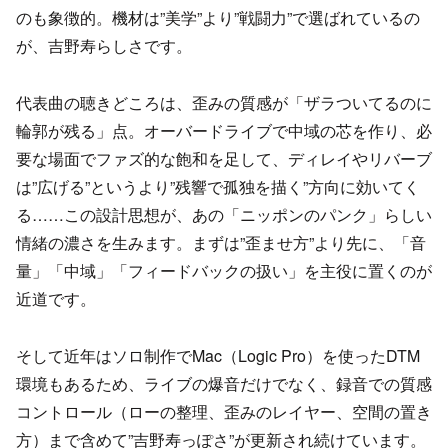
のも象徴的。機材は”美学”より”戦闘力”で選ばれているの
が、吉野寿らしさです。
代表曲の聴きどころは、歪みの質感が「ザラついてるのに
輪郭が残る」点。オーバードライブで中域の芯を作り、必
要な場面でファズ的な飽和を足して、ディレイやリバーブ
は”広げる”というより”残響で孤独を描く”方向に効いてく
る……この設計思想が、あの「ニッポンのパンク」らしい
情緒の濃さを生みます。まずは”歪ませ方”より先に、「音
量」「中域」「フィードバックの扱い」を主役に置くのが
近道です。
そして近年はソロ制作でMac（Logic Pro）を使ったDTM
環境もあるため、ライブの爆音だけでなく、録音での質感
コントロール（ローの整理、歪みのレイヤー、空間の置き
方）まで含めて”吉野寿っぽさ”が更新され続けています。