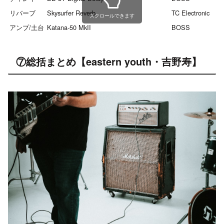
リバーブ
Skysurfer Reverb
TC Electronic
スクロールできます
アンプ/土台
Katana-50 MkII
BOSS
⑦総括まとめ【eastern youth・吉野寿】