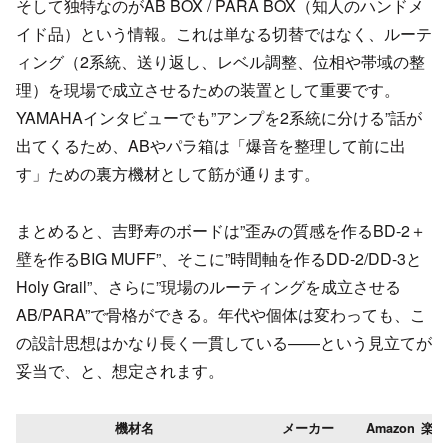
そして独特なのがAB BOX / PARA BOX（知人のハンドメ
イド品）という情報。これは単なる切替ではなく、ルーテ
ィング（2系統、送り返し、レベル調整、位相や帯域の整
理）を現場で成立させるための装置として重要です。
YAMAHAインタビューでも”アンプを2系統に分ける”話が
出てくるため、ABやパラ箱は「爆音を整理して前に出
す」ための裏方機材として筋が通ります。
まとめると、吉野寿のボードは”歪みの質感を作るBD-2＋
壁を作るBIG MUFF”、そこに”時間軸を作るDD-2/DD-3と
Holy Grail”、さらに”現場のルーティングを成立させる
AB/PARA”で骨格ができる。年代や個体は変わっても、こ
の設計思想はかなり長く一貫している——という見立てが
妥当で、と、想定されます。
機材名
メーカー
Amazon
楽天