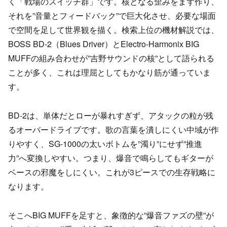
く「戦場のスイッチ群」です。核となる歪みをまず作り、
それを”音量とフィードバック”で巨大化させ、必要な場面
で空間を足して世界観を描く。検索上位の機材解説では、
BOSS BD-2（Blues Driver）とElectro-Harmonix BIG
MUFFの組み合わせが”吉野サウンドの核”として語られる
ことが多く、これは理屈としてもかなり筋が通っていま
す。
BD-2は、単体だとローが暴れすぎず、アタックの粒が残
るオーバードライブです。歌の言葉を潰しにくい中域が作
りやすく、SG-1000の太いボトムを”濁り”にせず”推進
力”へ変換しやすい。つまり、爆音で鳴らしてもギターが
ベースの邪魔をしにくい。これが3ピースでの生存戦略に
なります。
そこへBIG MUFFを足すと、象徴的な”爆音ファズの壁”が