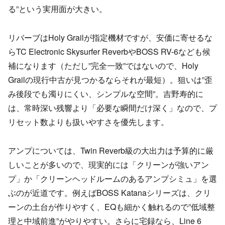
る”という実用面が大きい。
リバーブはHoly Grailが指定機材ですが、安価に寄せるな
らTC Electronic Skysurfer ReverbやBOSS RV-6なども候
補になります（ただし”完全一致”ではないので、Holy
Grailの現行中古が見つかるならそれが最短）。狙いは”歪
み後段でも濁りにくい、シンプルな空間”。吉野寿的に
は、常時深い残響より「必要な瞬間だけ深く」なので、プ
リセット数よりも扱いやすさを優先します。
アンプについては、Twin Reverb級の大出力は予算的に厳
しいことが多いので、現実的には「クリーンが強いアン
プ」か「クリーンヘッドルームのあるアンプシミュ」を選
ぶのが近道です。例えばBOSS Katanaシリーズは、クリ
ーンの土台が作りやすく、EQも細かく触れるので”低域整
理と中域前進”がやりやすい。さらに宅録なら、Line 6