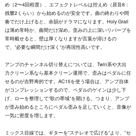
め（2〜4回程度）、エフェクトレベルは控えめ（原音8：
残響2くらい）から始めるのが安全です。曲の終わりや間
奏でだけ上げると、余韻がドラマになります。Holy Grail
は薄め常時か、曲間だけ深め。歪みの上に深いリバーブを
常時載せると、壁は厚くなりますが言葉が溶けるの
で、”必要な瞬間だけ深く”が再現性高いです。
アンプのチャンネル切り替えについては、Twin系や大出
力クリーン系なら基本クリーン運用で、歪みはペダルに任
せるのが吉野寿的です。AC15を使う場合は、アンプ自体
がコンプレッションするので、ペダルのゲインは少し下
げ、ローを整理して”歌の帯域”を開ける。つまり、アンプ
が歪み始めるところにペダル歪みを足していくと、音像が
一気に密度を増します。
ミックス目線では、ギターを”ステレオで広げる”より、”セ