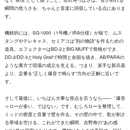
瞬間の危うさを、ちゃんと音楽に回収している点にありま
す。
機材的には、SG-1000（1号機／IRA仕様）が核で、ムス
タングやテレキャス、セミアコは”別の物語”を作るための
道具。エフェクターはBD-2とBIG MUFFで骨格ができ、
DD-2/DD-3とHoly Grailで時間と余韻を描き、AB/PARAの
ような裏方で現場の成立を支える。つまり、派手な新兵器
より、定番を”正しく爆音で鳴らす”方向が正解に近いで
す。
そして最後に、いちばん大事な視点を言うなら——「爆音
＝ローが多い、ではない」です。むしろローを整理して、
ミッドの密度と音量で壁を作る。その壁の中で、歌が刺さ
る帯域を空ける。これができた瞬間、吉野寿の”あの感