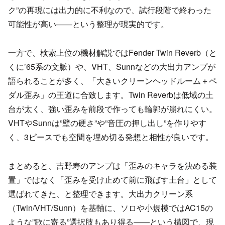
ク”の再現には出力的に不利なので、試行段階で終わった
可能性が高い——という整理が現実的です。
一方で、検索上位の機材解説ではFender Twin Reverb（と
くに’65系の文脈）や、VHT、Sunnなどの大出力アンプが
語られることが多く、「大きいクリーンヘッドルーム＋ペ
ダル歪み」の王道に合致します。Twin Reverbは低域の土
台が太く、強い歪みを前段で作っても輪郭が崩れにくい。
VHTやSunnは”壁の硬さ”や”音圧の押し出し”を作りやす
く、3ピースでも空間を埋め切る発想と相性が良いです。
まとめると、吉野寿のアンプは「歪みのキャラを決める装
置」ではなく「歪みを受け止めて前に飛ばす土台」として
選ばれてきた、と整理できます。大出力クリーン系
（Twin/VHT/Sunn）を基軸に、ソロや小規模ではAC15の
ような”歌に寄る”選択肢もあり得る——という構図で、現