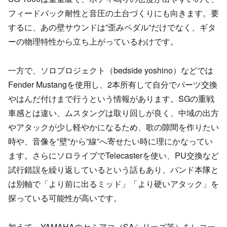
フィードバック耐性と音圧の土台づくりにも向きます。要
するに、あの壁サウンドは”歪みペダル”だけでなく、ギタ
ーの物理特性から立ち上がっているわけです。
一方で、ソロプロジェクト（bedside yoshino）などでは
Fender Mustangを使用し、2本所有して自分でパーツ交換
やはんだ付けまで行うという情報があります。SGの重戦
車感とは違い、ムスタングは取り回しが良く、中域の出方
やアタックが少し軽やかになるため、歌の隙間を作りたい
時や、音像を”壁”から”線”へ寄せたい時に理にかなってい
ます。さらにソロライブでTelecasterを使い、PU交換など
試行錯誤を繰り返しているという話もあり、バンド本隊と
は別軸で「より前に出るミッド」「より硬いアタック」を
探っている可能性が高いです。
加えて、YAMAHAのセミアコ（SAシリーズ等）をレコー