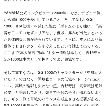
YAMAHA公式インタビュー（2006年）では、デビュー前
からSG-1000を愛用していること、そして新しいSG-
1000（IRA仕様）を試した際に「ボトムがより強い」「高
音がモコモコせずクリアなまま低域に厚みが出た」といっ
た具体的な印象が語られています。さらに、本人により新
個体でもセレクターをすぐ外したという話まで出てくる。
ここまで”本人証言で固い”ギター情報は珍しく、吉野寿＝
SG-1000は事実として押さえてよい領域です。
そして重要なのは、SG-1000のキャラクターが「中域が太
いだけ」ではなく、開放弦コードの低域を”ドーン”と支え
つつ、高域の輪郭も失わない点。吉野寿は「高音域は絶対
必要」と明言しており、爆音でも歌の子音が潰れないよう
に、ギター側で帯域のバランスを成立させる必要がある。
SG-1000は重量級で、ボディ鳴りの密度が出やすいので、