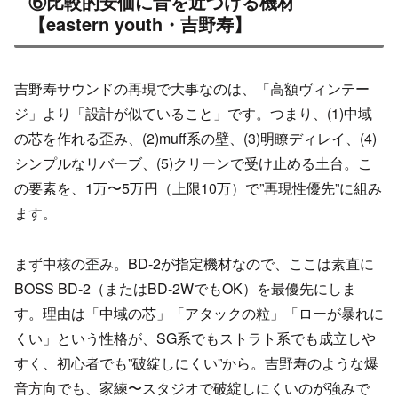
⑥比較的安価に音を近づける機材
【eastern youth・吉野寿】
吉野寿サウンドの再現で大事なのは、「高額ヴィンテー
ジ」より「設計が似ていること」です。つまり、(1)中域
の芯を作れる歪み、(2)muff系の壁、(3)明瞭ディレイ、(4)
シンプルなリバーブ、(5)クリーンで受け止める土台。こ
の要素を、1万〜5万円（上限10万）で”再現性優先”に組み
ます。
まず中核の歪み。BD-2が指定機材なので、ここは素直に
BOSS BD-2（またはBD-2WでもOK）を最優先にしま
す。理由は「中域の芯」「アタックの粒」「ローが暴れに
くい」という性格が、SG系でもストラト系でも成立しや
すく、初心者でも”破綻しにくい”から。吉野寿のような爆
音方向でも、家練〜スタジオで破綻しにくいのが強みで