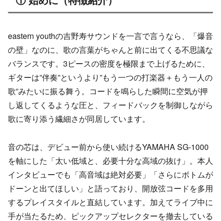
eastern youthの吉野寿サウンドを一言で言うなら、「爆音
の壁」なのに、歌の言葉がちゃんと前に出てくる不思議な
バランスです。3ピースの密度を極限まで上げるために、
ギターは”伴奏”というより”もう一つの打楽器＋もう一人の
歌”みたいに振る舞う。コードを鳴らした瞬間に空気が押
し返してくるような圧と、フィードバックを制御しながら
歌に寄り添う繊細さが同居しています。
音の芯は、デビュー前から使い続けるYAMAHA SG-1000
を軸にした「太い低域と、必要十分な高域の抜け」。本人
インタビューでも「高音域は絶対必要」「さらにボトムが
ドーンと出てほしい」と語っており、開放弦コードを多用
するプレイスタイルと直結しています。加えてライブ中に
手が当たるため、ピックアップセレクターを撤去している