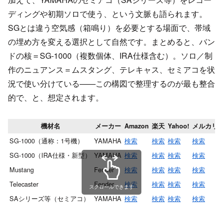
ディングや初期ソロで使う、という文脈も語られます。
SGとは違う空気感（箱鳴り）を必要とする場面で、帯域
の埋め方を変える選択として自然です。まとめると、バン
ドの核＝SG-1000（複数個体、IRA仕様含む）。ソロ／制
作のニュアンス＝ムスタング、テレキャス、セミアコを状
況で使い分けている——この構図で整理するのが最も整合
的で、と、想定されます。
機材名
メーカー
Amazon
楽天
Yahoo!
メルカリ
SG-1000（通称：1号機）
YAMAHA
検索
検索
検索
検索
SG-1000（IRA仕様・新型）
YAMAHA
検索
検索
検索
検索
Mustang
Fender
検索
検索
検索
検索
Telecaster
Fender
検索
検索
検索
検索
スクロールできます
SAシリーズ等（セミアコ）
YAMAHA
検索
検索
検索
検索